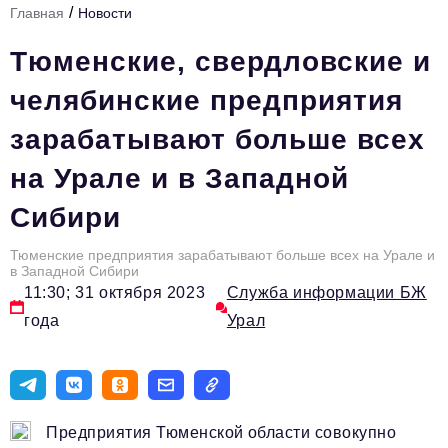
/
Главная
Новости
Инфраструктура развития
Тюменские, свердловские и
Технологии и тренды
челябинские предприятия
Ниши и рынки
зарабатывают больше всех
Цитаты
на Урале и в Западной
Туризм
Сибири
Новости
Импортозамещение
Тюменские предприятия зарабатывают больше всех на Урале и
в Западной Сибири
ИННОПРОМ
11:30; 31 октября 2023
Служба информации БЖ
года
Урал
Топ-100 влиятельных людей Свердловской области
Авторские материалы
Видео
Предприятия Тюменской области совокупно
ТОП-100 влиятельных людей — 2025