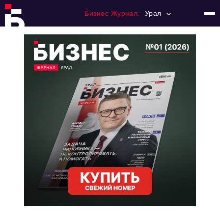
Бизнес Журнал:
Урал
Главная
Франчайзинг
Номера журнала
Контакты
Категории:
Альтернатива
Стиль жизни
Тема номера
HR
Персона номера