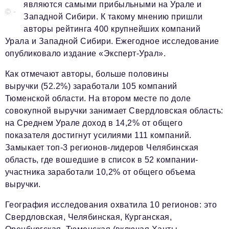
являются самыми прибыльными на Урале и
© -
Западной Сибири. К такому мнению пришли
Телефон редакции:
+7 495 727-01-67
авторы рейтинга 400 крупнейших компаний
Электронные почты редакции:
Урала и Западной Сибири. Ежегодное исследование
опубликовало издание «Эксперт-Урал».
Информационный отдел
info@business-magazine.online
Как отмечают авторы, больше половины
Отдел рекламы
выручки (52.2%) заработали 105 компаний
reklama@business-magazine.online
Тюменской области. На втором месте по доле
Отдел распространения/редакционная подписка
совокупной выручки занимает Свердловская область:
podpiska@business-magazine.online
на Среднем Урале доход в 14,2% от общего
Отдел по работе с партнерами
показателя достигнут усилиями 111 компаний.
partner@business-magazine.online
Замыкает топ-3 регионов-лидеров Челябинская
область, где вошедшие в список в 52 компании-
участника заработали 10,2% от общего объема
выручки.
География исследования охватила 10 регионов: это
Свердловская, Челябинская, Курганская,