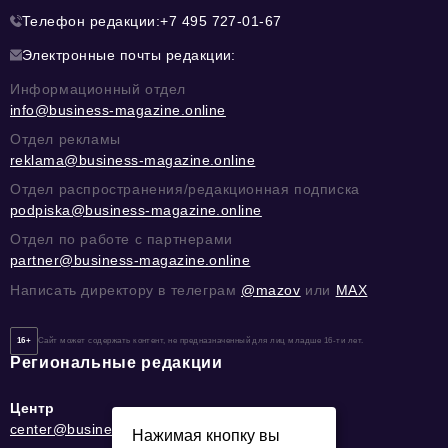
Телефон редакции:
+7 495 727-01-67
Электронные почты редакции:
Информационный отдел
info@business-magazine.online
Отдел рекламы
reklama@business-magazine.online
Отдел распространения/редакционная подписка
podpiska@business-magazine.online
Отдел по работе с партнерами
partner@business-magazine.online
Написать директору в телеграм
@mazov
или
MAX
16+
Сайт может содержать контент, не предназначенный для лиц младше 16-ти лет.
Региональные редакции
Центр
center@business-magazine.online
Нажимая кнопку вы