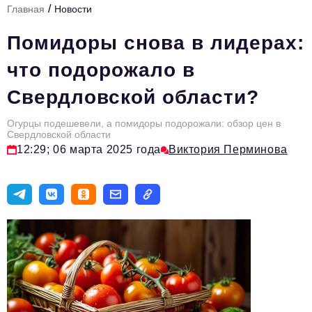
/
Главная
Новости
Инфраструктура развития
Помидоры снова в лидерах:
Технологии и тренды
что подорожало в
Ниши и рынки
Свердловской области?
Цитаты
Огурцы подешевели, а помидоры подорожали: обзор цен в
Туризм
Свердловской области
12:29; 06 марта 2025 года
Виктория Перминова
Новости
Импортозамещение
ИННОПРОМ
Топ-100 влиятельных людей Свердловской области
Авторские материалы
Видео
ТОП-100 влиятельных людей — 2025