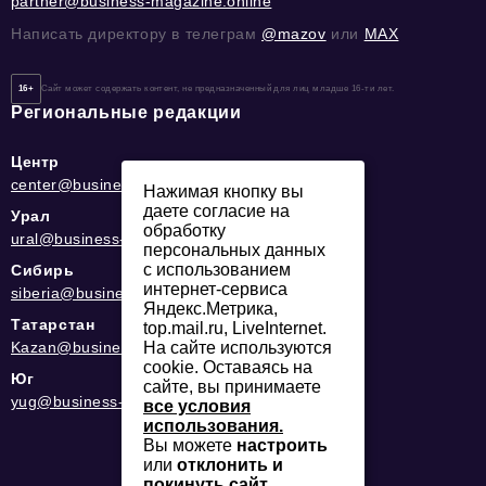
partner@business-magazine.online
Написать директору в телеграм
@mazov
или
MAX
16+
Сайт может содержать контент, не предназначенный для лиц младше 16-ти лет.
Региональные редакции
Центр
center@business-magazine.online
Нажимая кнопку вы
даете согласие на
Урал
обработку
ural@business-magazine.online
персональных данных
с использованием
Сибирь
интернет-сервиса
siberia@business-magazine.online
Яндекс.Метрика,
Татарстан
top.mail.ru, LiveInternet.
Kazan@business-magazine.online
На сайте используются
cookie. Оставаясь на
Юг
сайте, вы принимаете
yug@business-magazine.online
все условия
использования.
Вы можете
настроить
или
отклонить и
покинуть сайт