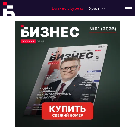
Бизнес Журнал:
Урал
Главная
Франчайзинг
Номера журнала
Контакты
Категории:
Альтернатива
Стиль жизни
Тема номера
HR
Персона номера