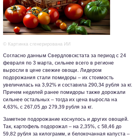
Телефон редакции:
+7 495 727-01-67
Электронные почты редакции:
Информационный отдел
info@business-magazine.online
© Картинка сгенерирована ИИ
Отдел рекламы
reklama@business-magazine.online
Согласно данным Свердловскстата за период с 24
февраля по 3 марта, сильнее всего в регионе
Отдел распространения/редакционная подписка
выросли в цене свежие овощи. Лидером
podpiska@business-magazine.online
подорожания стали помидоры – их стоимость
Отдел по работе с партнерами
увеличилась на 3,92% и составила 290,34 рубля за кг.
partner@business-magazine.online
Причем неделей ранее помидоры также дорожали
сильнее остальных – тогда их цена выросла на
4,63%, с 267,05 до 279,39 рубля за кг.
Заметное подорожание коснулось и других овощей.
Так, картофель подорожал – на 2,35%, с 58,46 до
59,82 рубля за килограмм, и белокочанная капуста –