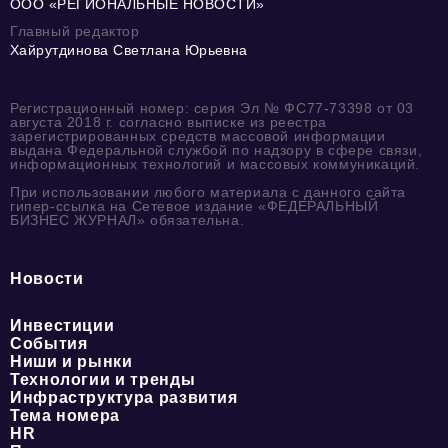
ООО «РЕГИОНАЛЬНЫЕ НОВОСТИ»
Главный редактор
Хайрутдинова Светлана Юрьевна
Регистрационный номер: серия Эл № ФС77-73398 от 03
августа 2018 г. согласно выписке из реестра
зарегистрированных средств массовой информации
выдана Федеральной службой по надзору в сфере связи,
информационных технологий и массовых коммуникаций.
При использовании любого материала с данного сайта
гипер-ссылка на Сетевое издание «ФЕДЕРАЛЬНЫЙ
БИЗНЕС ЖУРНАЛ» обязательна.
Новости
Инвестиции
События
Ниши и рынки
Технологии и тренды
Инфраструктура развития
Тема номера
HR