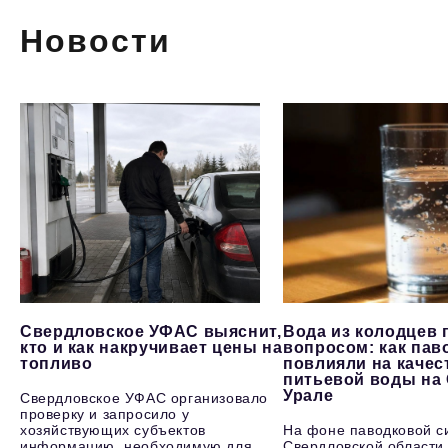
Новости
Свердловское УФАС выяснит,
Вода из колодцев 
кто и как накручивает цены на
вопросом: как пав
топливо
повлияли на качес
питьевой воды на
Урале
Свердловское УФАС организовало
проверку и запросило у
хозяйствующих субъектов
На фоне паводковой с
информацию, необходимую для
Свердловской области