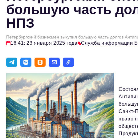
большую часть до
НПЗ
Петербургский бизнесмен выкупил большую часть долгов Анти
16:41; 23 января 2025 года
Служба информации 
Состоял
Антипи
большу
Санкт-П
право п
общест
Продукт