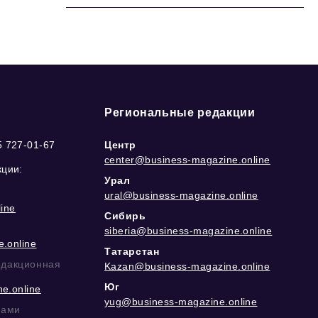
Региональные редакции
5 727-01-67
Центр
center@business-magazine.online
кции:
Урал
ural@business-magazine.online
ine
Сибирь
siberia@business-magazine.online
.online
Татарстан
едакционная
Kazan@business-magazine.online
Юг
e.online
yug@business-magazine.online
рами