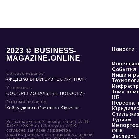
2023 © BUSINESS-
Новости
MAGAZINE.ONLINE
Инвестиц
События
Сетевое издание
Ниши и р
«ФЕДЕРАЛЬНЫЙ БИЗНЕС ЖУРНАЛ»
Технолог
Инфрастр
Учредитель
Тема ном
ООО «РЕГИОНАЛЬНЫЕ НОВОСТИ»
HR
Главный редактор
Персона 
Хайрутдинова Светлана Юрьевна
Юридичес
Стиль жи
Туризм
Регистрационный номер: серия Эл №
Импортоз
ФС77-73398 от 03 августа 2018 г.
согласно выписке из реестра
ОПК
зарегистрированных средств массовой
Эксперты
информации выдана Федеральной