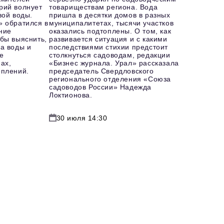
рий волнует
товариществам региона. Вода
вой воды.
пришла в десятки домов в разных
» обратился в
муниципалитетах, тысячи участков
ние
оказались подтоплены. О том, как
бы выяснить,
развивается ситуация и с какими
а воды и
последствиями стихии предстоит
е
столкнуться садоводам, редакции
ах,
«Бизнес журнала. Урал» рассказала
оплений.
председатель Свердловского
регионального отделения «Союза
садоводов России» Надежда
Локтионова.
30 июля 14:30