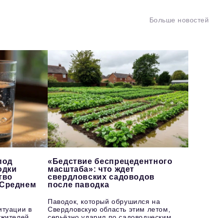
Больше новостей
под
«Бедствие беспрецедентного
одки
масштаба»: что ждет
тво
свердловских садоводов
 Среднем
после паводка
Паводок, который обрушился на
итуации в
Свердловскую область этим летом,
 жителей
серьёзно ударил по садоводческим