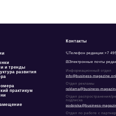
Контакты
Телефон редакции:
+7 49
ии
Электронные почты реда
ынки
ии и тренды
Информационный отдел
уктура развития
info@business-magazine.onl
ера
Отдел рекламы
номера
reklama@business-magazine
кий практикум
зни
Отдел распространения/р
подписка
амещение
podpiska@business-magazin
Отдел по работе с партне