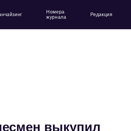
Номера
анчайзинг
Редакция
журнала
несмен выкупил