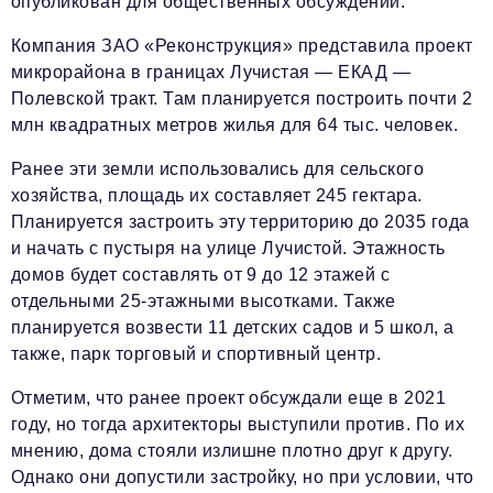
опубликован для общественных обсуждений.
Компания ЗАО «Реконструкция» представила проект
Телефон редакции:
+7 495 727-01-67
микрорайона в границах Лучистая — ЕКАД —
Электронные почты редакции:
Полевской тракт. Там планируется построить почти 2
Информационный отдел
млн квадратных метров жилья для 64 тыс. человек.
info@business-magazine.online
Ранее эти земли использовались для сельского
Отдел рекламы
хозяйства, площадь их составляет 245 гектара.
reklama@business-magazine.online
Планируется застроить эту территорию до 2035 года
Отдел распространения/редакционная подписка
и начать с пустыря на улице Лучистой. Этажность
podpiska@business-magazine.online
домов будет составлять от 9 до 12 этажей с
Отдел по работе с партнерами
отдельными 25-этажными высотками. Также
partner@business-magazine.online
планируется возвести 11 детских садов и 5 школ, а
также, парк торговый и спортивный центр.
Отметим, что ранее проект обсуждали еще в 2021
году, но тогда архитекторы выступили против. По их
мнению, дома стояли излишне плотно друг к другу.
Однако они допустили застройку, но при условии, что