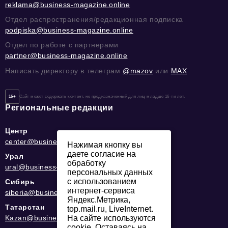
reklama@business-magazine.online
Отдел распространения/редакционная подписка
podpiska@business-magazine.online
Отдел по работе с партнерами
partner@business-magazine.online
Написать директору в телеграм
@mazov
или
MAX
16+
Сайт может содержать контент, не предназначенный для лиц младше 16-ти лет.
Региональные редакции
Центр
center@business-magazine.online
Нажимая кнопку вы
даете согласие на
Урал
обработку
ural@business-magazine.online
персональных данных
с использованием
Сибирь
интернет-сервиса
siberia@business-magazine.online
Яндекс.Метрика,
Татарстан
top.mail.ru, LiveInternet.
Kazan@business-magazine.online
На сайте используются
cookie. Оставаясь на