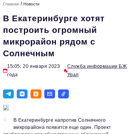
/
Главная
Новости
Инфраструктура развития
В Екатеринбурге хотят
Технологии и тренды
построить огромный
Ниши и рынки
микрорайон рядом с
Цитаты
Солнечным
Туризм
Новости
15:05; 20 января 2023
Служба информации БЖ
года
Урал
Импортозамещение
ИННОПРОМ
Топ-100 влиятельных людей Свердловской области
Авторские материалы
©
В Екатеринбурге напротив Солнечного
Видео
микрорайона появится еще один. Проект
ТОП-100 влиятельных людей — 2025