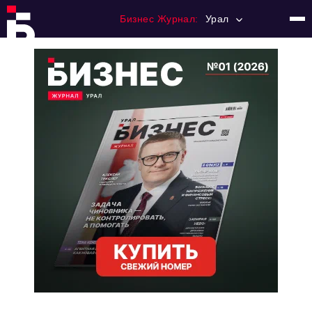
Бизнес Журнал:
Урал
Главная
Франчайзинг
Номера журнала
Контакты
Категории:
Альтернатива
Стиль жизни
Тема номера
HR
Персона номера