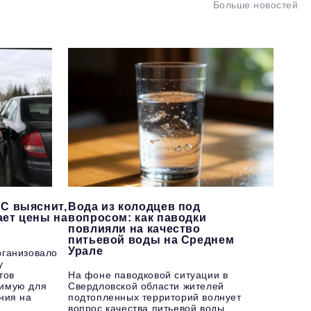
Больше новостей
С выяснит,
Вода из колодцев под
ает цены на
вопросом: как паводки
повлияли на качество
питьевой воды на Среднем
Урале
рганизовало
у
тов
На фоне паводковой ситуации в
имую для
Свердловской области жителей
ния на
подтопленных территорий волнует
вопрос качества питьевой воды.