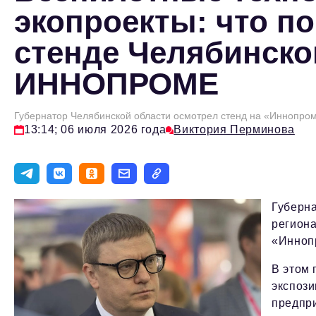
экопроекты: что по
стенде Челябинско
ИННОПРОМЕ
Губернатор Челябинской области осмотрел стенд на «Иннопром
13:14; 06 июля 2026 года
Виктория Перминова
Губерна
регион
«Иннопр
В этом 
экспоз
предпр