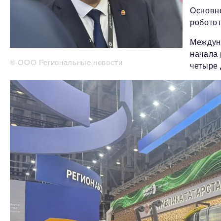
Основно
роботот
Междун
начала 
© ООО Региональные новости
четыре 