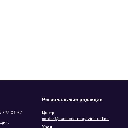
Региональные редакции
5 727-01-67
Центр
center@business-magazine.online
кции:
Урал