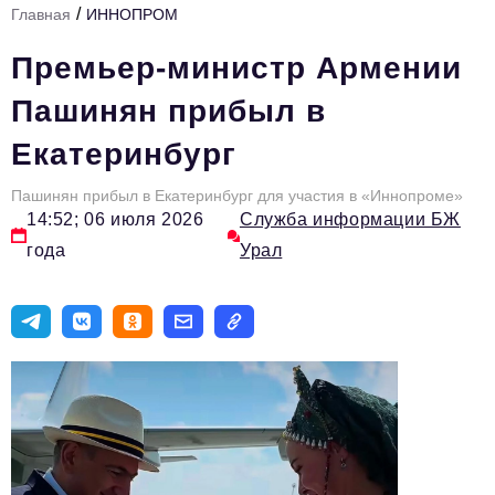
/
Главная
ИННОПРОМ
Инфраструктура развития
Премьер-министр Армении
Технологии и тренды
Пашинян прибыл в
Ниши и рынки
Екатеринбург
Цитаты
Пашинян прибыл в Екатеринбург для участия в «Иннопроме»
Туризм
14:52; 06 июля 2026
Служба информации БЖ
Новости
года
Урал
Импортозамещение
ИННОПРОМ
Топ-100 влиятельных людей Свердловской области
Авторские материалы
Видео
ТОП-100 влиятельных людей — 2025