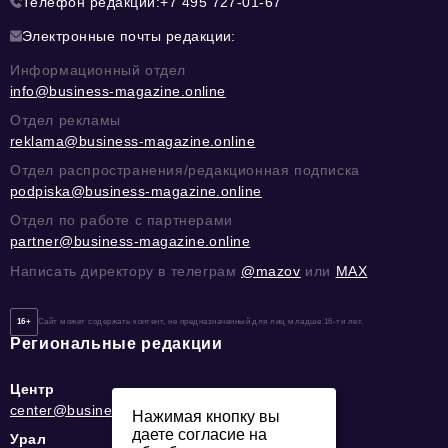
Телефон редакции:
+7 495 727-01-67
Электронные почты редакции:
Информационный отдел
info@business-magazine.online
Отдел рекламы
reklama@business-magazine.online
Отдел распространения/редакционная подписка
podpiska@business-magazine.online
Отдел по работе с партнерами
partner@business-magazine.online
Написать директору в телеграм
@mazov
или
MAX
16+
Сайт может содержать контент, не предназначенный для лиц младше 16-ти лет.
Региональные редакции
Центр
center@business-magazine.online
Нажимая кнопку вы
даете согласие на
Урал