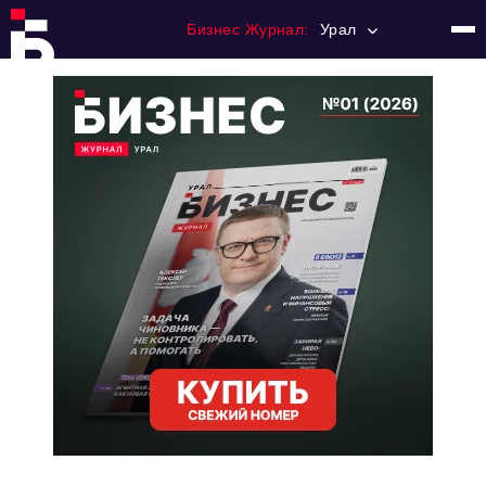
Бизнес Журнал:
Урал
Главная
Франчайзинг
Номера журнала
Контакты
Категории:
Альтернатива
Стиль жизни
Тема номера
HR
Персона номера