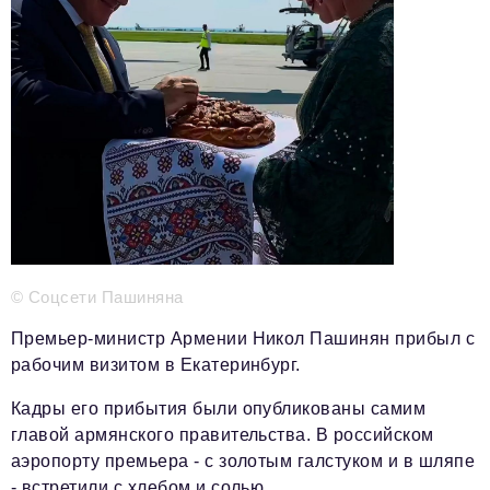
Телефон редакции:
+7 495 727-01-67
Электронные почты редакции:
Информационный отдел
info@business-magazine.online
Отдел рекламы
reklama@business-magazine.online
Отдел распространения/редакционная подписка
podpiska@business-magazine.online
Отдел по работе с партнерами
© Соцсети Пашиняна
partner@business-magazine.online
Премьер-министр Армении Никол Пашинян прибыл с
рабочим визитом в Екатеринбург.
Кадры его прибытия были опубликованы самим
главой армянского правительства. В российском
аэропорту премьера - с золотым галстуком и в шляпе
- встретили с хлебом и солью.