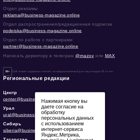
Отдел рекламы
reklama@business-magazine.online
Отдел распространения/редакционная подписка
podpiska@business-magazine.online
Отдел по работе с партнерами
partner@business-magazine.online
Написать директору в телеграм
@mazov
или
MAX
16+
Сайт может содержать контент, не предназначенный для лиц младше 16-ти лет.
Региональные редакции
Центр
center@business-magazine.online
Нажимая кнопку вы
даете согласие на
Урал
обработку
ural@business-magazine.online
персональных данных
с использованием
Сибирь
интернет-сервиса
siberia@business-magazine.online
Яндекс.Метрика,
Татарстан