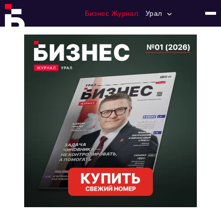
Бизнес Журнал:
Урал
Главная
Франчайзинг
Номера журнала
Контакты
Категории:
Альтернатива
Стиль жизни
Тема номера
HR
Персона номера