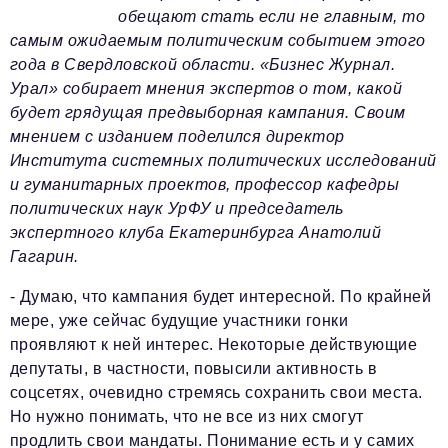
обещают стать если не главным, то
самым ожидаемым политическим событием этого
Телефон редакции:
+7 495 727-01-67
года в Свердловской области. «Бизнес Журнал.
Электронные почты редакции:
Урал» собирает мнения экспертов о том, какой
Информационный отдел
будет грядущая предвыборная кампания. Своим
info@business-magazine.online
мнением с изданием поделился директор
Отдел рекламы
Института системных политических исследований
reklama@business-magazine.online
и гуманитарных проектов, профессор кафедры
политических наук УрФУ и председатель
Отдел распространения/редакционная подписка
podpiska@business-magazine.online
экспертного клуба Екатеринбурга Анатолий
Гагарин.
Отдел по работе с партнерами
partner@business-magazine.online
- Думаю, что кампания будет интересной. По крайней
мере, уже сейчас будущие участники гонки
проявляют к ней интерес. Некоторые действующие
депутаты, в частности, повысили активность в
соцсетях, очевидно стремясь сохранить свои места.
Но нужно понимать, что не все из них смогут
продлить свои мандаты. Понимание есть и у самих