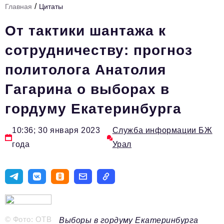
/
Главная
Цитаты
Инфраструктура развития
От тактики шантажа к
Технологии и тренды
сотрудничеству: прогноз
Ниши и рынки
политолога Анатолия
Цитаты
Гагарина о выборах в
Туризм
гордуму Екатеринбурга
Новости
Импортозамещение
10:36; 30 января 2023
Служба информации БЖ
года
Урал
ИННОПРОМ
Топ-100 влиятельных людей Свердловской области
Авторские материалы
Видео
© Фото: ОТВ
Выборы в гордуму Екатеринбурга
ТОП-100 влиятельных людей — 2025