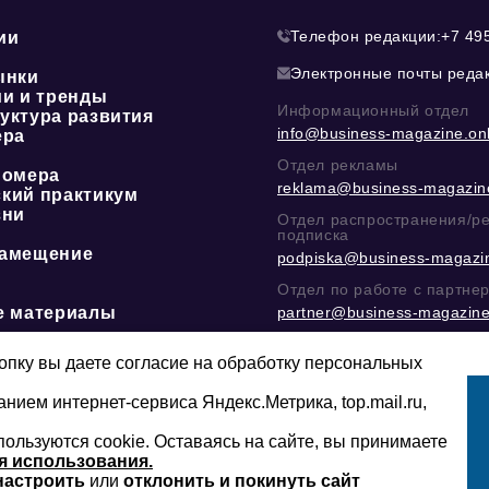
Телефон редакции:
+7 49
ии
Электронные почты реда
ынки
ии и тренды
Информационный отдел
уктура развития
info@business-magazine.onl
ера
Отдел рекламы
номера
reklama@business-magazine
кий практикум
зни
Отдел распространения/р
подписка
амещение
podpiska@business-magazin
Отдел по работе с партне
е материалы
partner@business-magazine
Написать директору в тел
@mazov
или
MAX
пку вы даете согласие на обработку персональных
анием интернет-сервиса Яндекс.Метрика, top.mail.ru,
пользуются cookie. Оставаясь на сайте, вы принимаете
Сайт может содержать контент, не пред
16+
младше 16-ти лет.
я использования.
настроить
или
отклонить и покинуть сайт