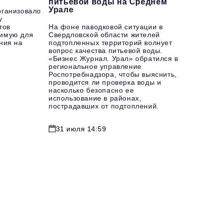
питьевой воды на Среднем
Урале
рганизовало
у
тов
На фоне паводковой ситуации в
имую для
Свердловской области жителей
ния на
подтопленных территорий волнует
вопрос качества питьевой воды.
«Бизнес Журнал. Урал» обратился в
региональное управление
Роспотребнадзора, чтобы выяснить,
проводится ли проверка воды и
насколько безопасно ее
использование в районах,
пострадавших от подтоплений.
31 июля 14:59