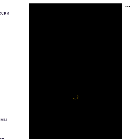
ески
л
 мы