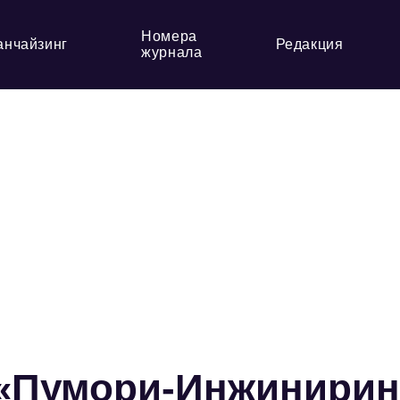
Номера
анчайзинг
Редакция
журнала
 «Пумори-Инжинирин