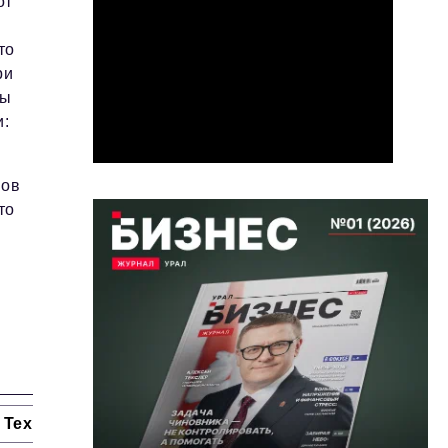
от
то
ри
мы
и:
нов
то
Технологии и тренды
Ниши и рынки
Цитаты