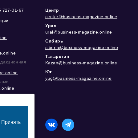
5 727-01-67
Центр
center@business-magazine.online
кции:
Урал
ural@business-magazine.online
ine
Сибирь
siberia@business-magazine.online
.online
Татарстан
едакционная
Kazan@business-magazine.online
Юг
e.online
yug@business-magazine.online
рами
.online
еграм
Принять
назначенный для лиц