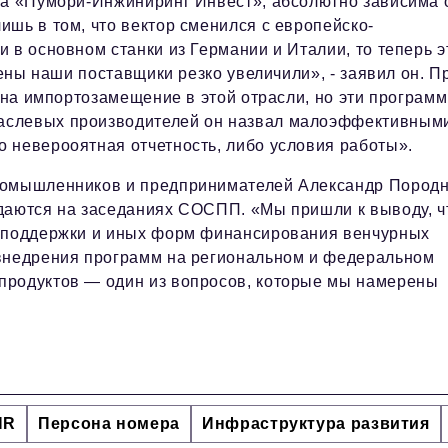
ра «Пумори-Инжиниринг Инвест», абсолютно зависима 
шь в том, что вектор сменился с европейско-
 в основном станки из Германии и Италии, то теперь э
цены наши поставщики резко увеличили», - заявил он. П
с на импортозамещение в этой отрасли, но эти програм
аслевых производителей он назвал малоэффективным
 неверооятная отчетность, либо условия работы».
промышленников и предпринимателей Александр Пород
даются на заседаниях СОСПП. «Мы пришли к выводу, ч
осподдержки и иных форм финансирования венчурных
 внедрения программ на региональном и федеральном
продуктов — один из вопросов, которые мы намерены
HR
Персона номера
Инфраструктура развития