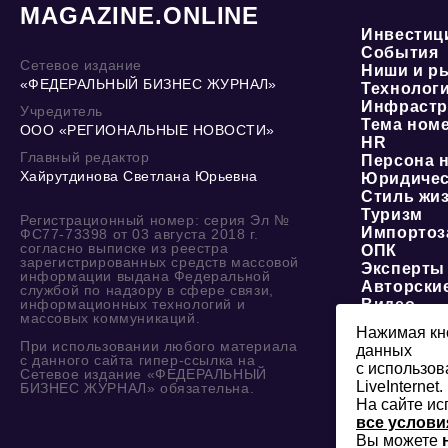
MAGAZINE.ONLINE
Инвестиц
События
Сетевое издание
Ниши и р
«ФЕДЕРАЛЬНЫЙ БИЗНЕС ЖУРНАЛ»
Технолог
Инфрастр
Учредитель
Тема ном
ООО «РЕГИОНАЛЬНЫЕ НОВОСТИ»
HR
Главный редактор
Персона 
Хайрутдинова Светлана Юрьевна
Юридичес
Стиль жи
Туризм
Регистрационный номер: серия Эл №
Импортоз
ФС77-73398 от 03 августа 2018 г.
согласно выписке из реестра
ОПК
зарегистрированных средств массовой
Эксперты
информации выдана Федеральной
Авторски
службой по надзору в сфере связи,
информационных технологий и
Видео
массовых коммуникаций.
Нажимая кно
При использовании любого материала
данных
с данного сайта гипер-ссылка на
с использов
Сетевое издание «ФЕДЕРАЛЬНЫЙ
LiveInternet.
БИЗНЕС ЖУРНАЛ» обязательна.
На сайте ис
все услови
Вы можете