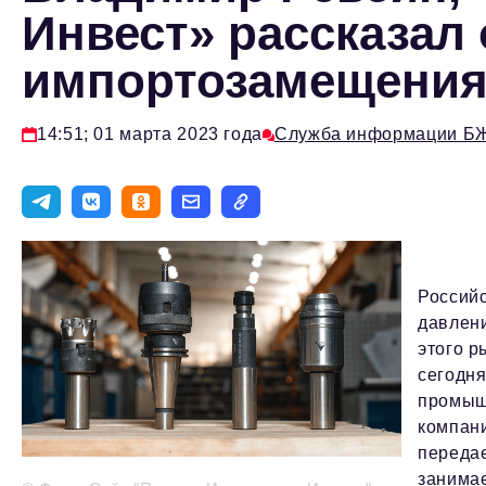
Инвест» рассказал
импортозамещения
14:51; 01 марта 2023 года
Служба информации Б
Российс
давлен
этого р
сегодня
промыш
компан
передае
занимае