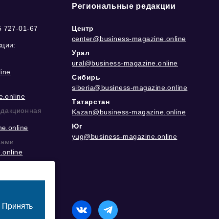
Региональные редакции
5 727-01-67
Центр
center@business-magazine.online
кции:
Урал
ural@business-magazine.online
ine
Сибирь
siberia@business-magazine.online
.online
Татарстан
едакционная
Kazan@business-magazine.online
Юг
e.online
yug@business-magazine.online
рами
.online
еграм
Принять
назначенный для лиц