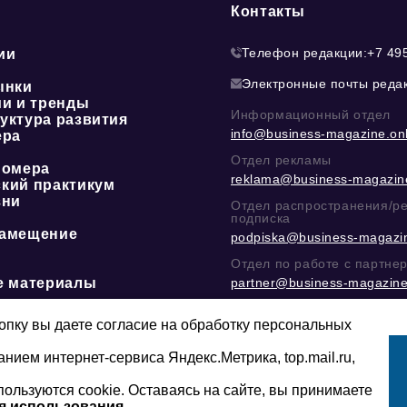
Контакты
Телефон редакции:
+7 49
ии
Электронные почты реда
ынки
ии и тренды
Информационный отдел
уктура развития
info@business-magazine.onl
ера
Отдел рекламы
номера
reklama@business-magazine
кий практикум
зни
Отдел распространения/р
подписка
амещение
podpiska@business-magazin
Отдел по работе с партне
е материалы
partner@business-magazine
Написать директору в тел
@mazov
или
MAX
пку вы даете согласие на обработку персональных
анием интернет-сервиса Яндекс.Метрика, top.mail.ru,
пользуются cookie. Оставаясь на сайте, вы принимаете
Сайт может содержать контент, не пред
16+
младше 16-ти лет.
я использования.