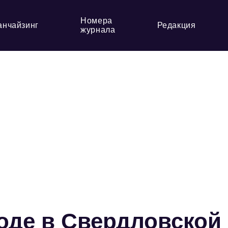
Номера
анчайзинг
Редакция
журнала
оде в Свердловской