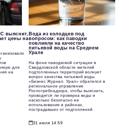
С выяснит,
Вода из колодцев под
ает цены на
вопросом: как паводки
повлияли на качество
питьевой воды на Среднем
Урале
рганизовало
у
тов
На фоне паводковой ситуации в
имую для
Свердловской области жителей
ния на
подтопленных территорий волнует
вопрос качества питьевой воды.
«Бизнес Журнал. Урал» обратился в
региональное управление
Роспотребнадзора, чтобы выяснить,
проводится ли проверка воды и
насколько безопасно ее
использование в районах,
пострадавших от подтоплений.
31 июля 14:59