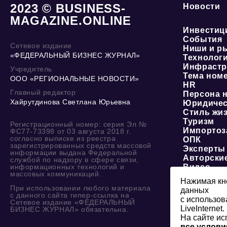
2023 © BUSINESS-
Новости
MAGAZINE.ONLINE
Инвестиц
События
Сетевое издание
Ниши и р
«ФЕДЕРАЛЬНЫЙ БИЗНЕС ЖУРНАЛ»
Технолог
Инфрастр
Учредитель
Тема ном
ООО «РЕГИОНАЛЬНЫЕ НОВОСТИ»
HR
Главный редактор
Персона 
Хайрутдинова Светлана Юрьевна
Юридичес
Стиль жи
Туризм
Регистрационный номер: серия Эл №
Импортоз
ФС77-73398 от 03 августа 2018 г.
согласно выписке из реестра
ОПК
зарегистрированных средств массовой
Эксперты
информации выдана Федеральной
Авторски
службой по надзору в сфере связи,
информационных технологий и
Видео
массовых коммуникаций.
Нажимая кно
При использовании любого материала
данных
с данного сайта гипер-ссылка на
с использов
Сетевое издание «ФЕДЕРАЛЬНЫЙ
LiveInternet.
БИЗНЕС ЖУРНАЛ» обязательна.
На сайте ис
все услови