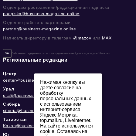
Отдел распространения/редакционная подписка
podpiska@business-magazine.online
Отдел по работе с партнерами
partner@business-magazine.online
Написать директору в телеграм
@mazov
или
MAX
16+
Сайт может содержать контент, не предназначенный для лиц младше 16-ти лет.
Региональные редакции
Центр
center@business-magazine.online
Нажимая кнопку вы
даете согласие на
Урал
обработку
ural@business-magazine.online
персональных данных
с использованием
Сибирь
интернет-сервиса
siberia@business-magazine.online
Яндекс.Метрика,
Татарстан
top.mail.ru, LiveInternet.
На сайте используются
Kazan@business-magazine.online
cookie. Оставаясь на
Юг