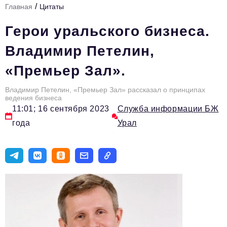
/
Главная
Цитаты
Инфраструктура развития
Герои уральского бизнеса.
Технологии и тренды
Владимир Петелин,
Ниши и рынки
«Премьер Зал».
Цитаты
Владимир Петелин, «Премьер Зал» рассказал о принципах
Туризм
ведения бизнеса
11:01; 16 сентября 2023
Служба информации БЖ
Новости
года
Урал
Импортозамещение
ИННОПРОМ
Топ-100 влиятельных людей Свердловской области
Авторские материалы
Видео
ТОП-100 влиятельных людей — 2025