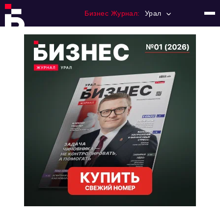
Бизнес Журнал:
Урал
Главная
Франчайзинг
Номера журнала
Контакты
Категории:
Альтернатива
Стиль жизни
Тема номера
HR
Персона номера