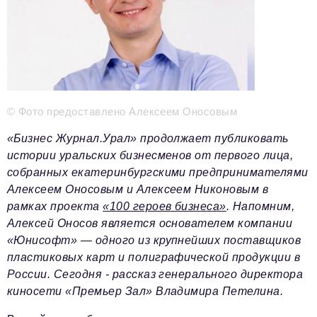
Телефон редакции:
+7 495 727-01-67
Электронные почты редакции:
Информационный отдел
info@business-magazine.online
© Фото предоставлено Алексеем Оносовым
Отдел рекламы
reklama@business-magazine.online
«Бизнес Журнал.Урал» продолжает публиковать
Отдел распространения/редакционная подписка
истории уральских бизнесменов от первого лица,
podpiska@business-magazine.online
собранных екатеринбургскими предпринимателями
Отдел по работе с партнерами
Алексеем Оносовым и Алексеем Никоновым в
partner@business-magazine.online
рамках проекта
«100 героев бизнеса»
. Напомним,
Алексей Оносов является основателем компании
«Юнисофт» — одного из крупнейших поставщиков
пластиковых карт и полиграфической продукции в
России. Сегодня - рассказ генерального директора
киносети «Премьер Зал» Владимира Петелина.