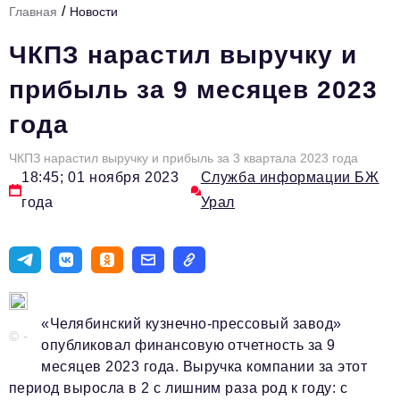
/
Главная
Новости
Инфраструктура развития
ЧКПЗ нарастил выручку и
Технологии и тренды
прибыль за 9 месяцев 2023
Ниши и рынки
года
Цитаты
ЧКПЗ нарастил выручку и прибыль за 3 квартала 2023 года
Туризм
18:45; 01 ноября 2023
Служба информации БЖ
Новости
года
Урал
Импортозамещение
ИННОПРОМ
Топ-100 влиятельных людей Свердловской области
«Челябинский кузнечно-прессовый завод»
Авторские материалы
© -
опубликовал финансовую отчетность за 9
Видео
месяцев 2023 года. Выручка компании за этот
период выросла в 2 с лишним раза род к году: с
ТОП-100 влиятельных людей — 2025