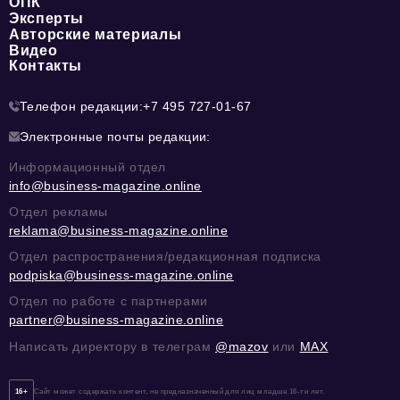
ОПК
Эксперты
Авторские материалы
Видео
Контакты
Телефон редакции:
+7 495 727-01-67
Электронные почты редакции:
Информационный отдел
info@business-magazine.online
Отдел рекламы
reklama@business-magazine.online
Отдел распространения/редакционная подписка
podpiska@business-magazine.online
Отдел по работе с партнерами
partner@business-magazine.online
Написать директору в телеграм
@mazov
или
MAX
16+
Сайт может содержать контент, не предназначенный для лиц младше 16-ти лет.