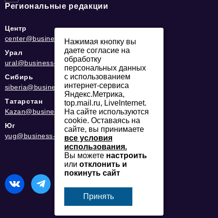
Региональные редакции
Центр
center@business-magazine.online
Нажимая кнопку вы
даете согласие на
Урал
обработку
ural@business-magazine.online
персональных данных
с использованием
Сибирь
интернет-сервиса
siberia@business-magazine.online
Яндекс.Метрика,
Татарстан
top.mail.ru, LiveInternet.
Kazan@business-magazine.online
На сайте используются
cookie. Оставаясь на
Юг
сайте, вы принимаете
yug@business-magazine.online
все условия
использования.
Вы можете
настроить
или
отклонить и
покинуть сайт
Принять