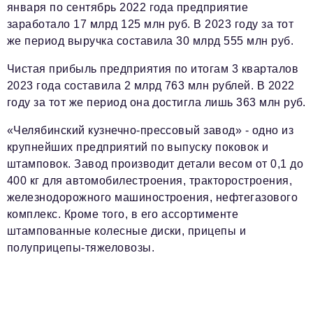
января по сентябрь 2022 года предприятие
заработало 17 млрд 125 млн руб. В 2023 году за тот
Телефон редакции:
+7 495 727-01-67
же период выручка составила 30 млрд 555 млн руб.
Электронные почты редакции:
Чистая прибыль предприятия по итогам 3 кварталов
Информационный отдел
2023 года составила 2 млрд 763 млн рублей. В 2022
info@business-magazine.online
году за тот же период она достигла лишь 363 млн руб.
Отдел рекламы
reklama@business-magazine.online
«Челябинский кузнечно-прессовый завод» - одно из
Отдел распространения/редакционная подписка
крупнейших предприятий по выпуску поковок и
podpiska@business-magazine.online
штамповок. Завод производит детали весом от 0,1 до
400 кг для автомобилестроения, тракторостроения,
Отдел по работе с партнерами
partner@business-magazine.online
железнодорожного машиностроения, нефтегазового
комплекс. Кроме того, в его ассортименте
штампованные колесные диски, прицепы и
полуприцепы-тяжеловозы.