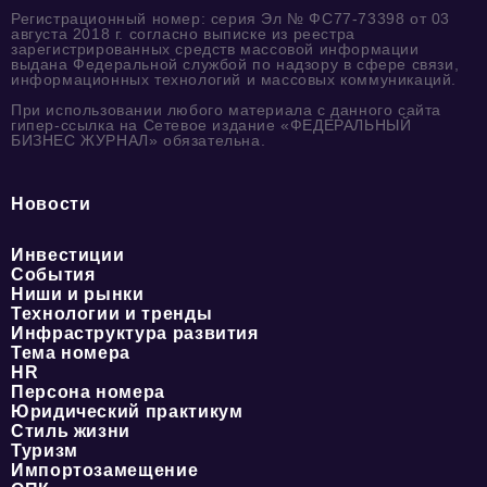
Регистрационный номер: серия Эл № ФС77-73398 от 03
августа 2018 г. согласно выписке из реестра
зарегистрированных средств массовой информации
выдана Федеральной службой по надзору в сфере связи,
информационных технологий и массовых коммуникаций.
При использовании любого материала с данного сайта
гипер-ссылка на Сетевое издание «ФЕДЕРАЛЬНЫЙ
БИЗНЕС ЖУРНАЛ» обязательна.
Новости
Инвестиции
События
Ниши и рынки
Технологии и тренды
Инфраструктура развития
Тема номера
HR
Персона номера
Юридический практикум
Стиль жизни
Туризм
Импортозамещение