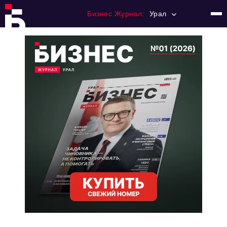
Бизнес Журнал:
Урал
Главная
Франчайзинг
Номера журнала
Контакты
Категории:
Альтернатива
Стиль жизни
Тема номера
HR
Персона номера