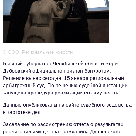
Телефон редакции:
+7 495 727-01-67
Электронные почты редакции:
Информационный отдел
info@business-magazine.online
Отдел рекламы
© ООО "Региональные новости"
reklama@business-magazine.online
Бывший губернатор Челябинской области Борис
Отдел распространения/редакционная подписка
podpiska@business-magazine.online
Дубровский официально признан банкротом.
Решение вынес сегодня, 15 января региональный
Отдел по работе с партнерами
арбитражный суд. По решению судебной инстанции
partner@business-magazine.online
запущена процедура реализации его имущества.
Данные опубликованы на сайте судебного ведомства
в картотеке дел.
Заседание по рассмотрению отчета о результатах
реализации имущества гражданина Дубровского