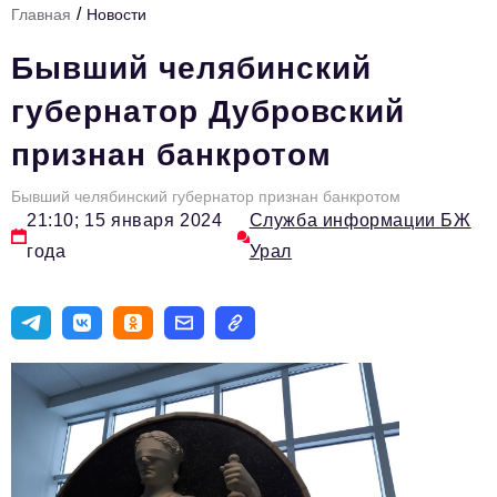
/
Главная
Новости
Инфраструктура развития
Бывший челябинский
Технологии и тренды
губернатор Дубровский
Ниши и рынки
признан банкротом
Цитаты
Бывший челябинский губернатор признан банкротом
Туризм
21:10; 15 января 2024
Служба информации БЖ
Новости
года
Урал
Импортозамещение
ИННОПРОМ
Топ-100 влиятельных людей Свердловской области
Авторские материалы
Видео
ТОП-100 влиятельных людей — 2025