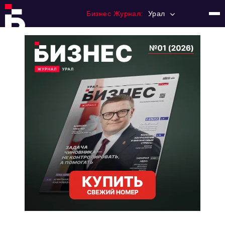
Бизнес Журнал:
Урал
Главная
Франчайзинг
Номера журнала
Контакты
Категории:
Альтернатива
Стиль жизни
Тема номера
HR
Персона номера