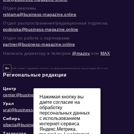
Отдел рекламы
reklama@business-magazine.online
Отдел распространения/редакционная подписка
podpiska@business-magazine.online
Отдел по работе с партнерами
partner@business-magazine.online
Написать директору в телеграм
@mazov
или
MAX
16+
Сайт может содержать контент, не предназначенный для лиц младше 16-ти лет.
Региональные редакции
Центр
center@business-magazine.online
Нажимая кнопку вы
даете согласие на
Урал
обработку
ural@business-magazine.online
персональных данных
с использованием
Сибирь
интернет-сервиса
siberia@business-magazine.online
Яндекс.Метрика,
Татарстан