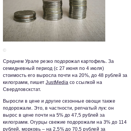
Телефон редакции:
+7 495 727-01-67
Электронные почты редакции:
Информационный отдел
info@business-magazine.online
Отдел рекламы
©
reklama@business-magazine.online
Среднем Урале резко подорожал картофель. За
Отдел распространения/редакционная подписка
podpiska@business-magazine.online
семидневный период (с 27 июня по 4 июля)
стоимость его выросла почти на 20%, до 48 рублей за
Отдел по работе с партнерами
килограмм, пишет
JustMedia
со ссылкой на
partner@business-magazine.online
Свердловскстат.
Выросли в цене и другие сезонные овощи также
подорожали. Это, в частности, репчатый лук: он
вырос в цене почти на 5% до 47,5 рублей за
килограмм. Огурцы свежие подорожали на 3% до 114
рублей, морковь – на 2,5% до 70,5 рублей за