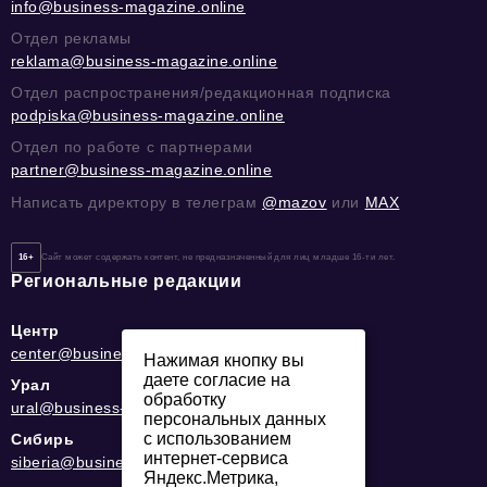
info@business-magazine.online
Отдел рекламы
reklama@business-magazine.online
Отдел распространения/редакционная подписка
podpiska@business-magazine.online
Отдел по работе с партнерами
partner@business-magazine.online
Написать директору в телеграм
@mazov
или
MAX
16+
Сайт может содержать контент, не предназначенный для лиц младше 16-ти лет.
Региональные редакции
Центр
center@business-magazine.online
Нажимая кнопку вы
даете согласие на
Урал
обработку
ural@business-magazine.online
персональных данных
с использованием
Сибирь
интернет-сервиса
siberia@business-magazine.online
Яндекс.Метрика,