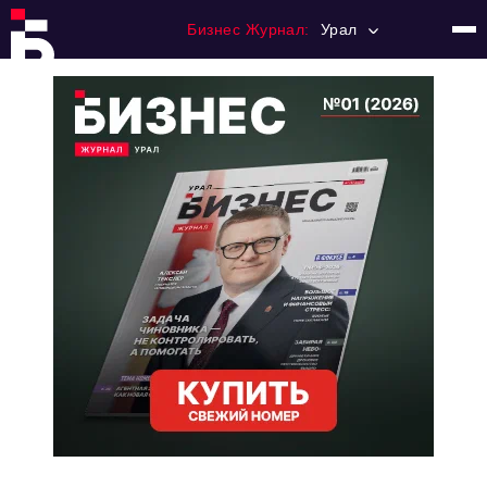
Бизнес Журнал:
Урал
Главная
Франчайзинг
Номера журнала
Контакты
Категории:
Альтернатива
Стиль жизни
Тема номера
HR
Персона номера