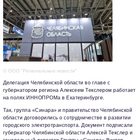
Телефон редакции:
+7 495 727-01-67
Электронные почты редакции:
Информационный отдел
info@business-magazine.online
Отдел рекламы
reklama@business-magazine.online
Отдел распространения/редакционная подписка
© ООО "Региональные новости"
podpiska@business-magazine.online
Отдел по работе с партнерами
Делегация Челябинской области во главе с
partner@business-magazine.online
губернатором региона Алексеем Текслером работает
на полях ИННОПРОМа в Екатеринбурге.
Так, группа «Синара» и правительство Челябинской
области договорились о сотрудничестве в развитии
городского электротранспорта. Документ подписали
губернатор Челябинской области Алексей Текслер и