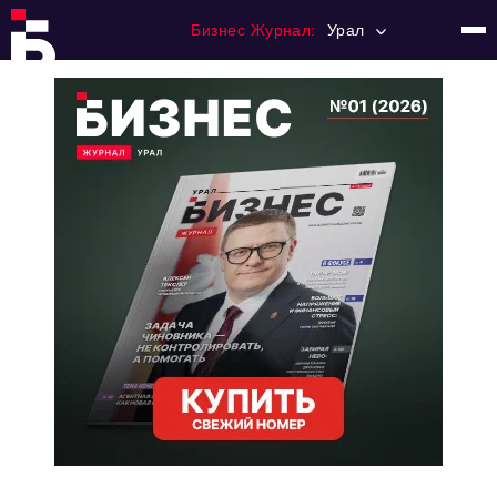
Бизнес Журнал:
Урал
Главная
Франчайзинг
Номера журнала
Контакты
Категории:
Альтернатива
Стиль жизни
Тема номера
HR
Персона номера