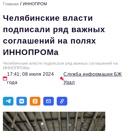
/
Главная
ИННОПРОМ
Инфраструктура развития
Челябинские власти
Технологии и тренды
подписали ряд важных
Ниши и рынки
соглашений на полях
Цитаты
ИННОПРОМа
Туризм
Новости
Челябинские власти подписали ряд важных соглашений на
ИННОПРОМе
17:41; 08 июля 2024
Служба информации БЖ
Импортозамещение
года
Урал
ИННОПРОМ
Топ-100 влиятельных людей Свердловской области
Авторские материалы
Видео
ТОП-100 влиятельных людей — 2025