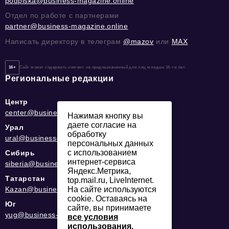
podpiska@business-magazine.online
Отдел по работе с партнерами
partner@business-magazine.online
Написать директору в телеграм
@mazov
или
MAX
16+
Сайт может содержать контент, не предназначенный для лиц младше 16-ти лет.
Региональные редакции
Центр
center@business-magazine.online
Нажимая кнопку вы
даете согласие на
Урал
обработку
ural@business-magazine.online
персональных данных
с использованием
Сибирь
интернет-сервиса
siberia@business-magazine.online
Яндекс.Метрика,
Татарстан
top.mail.ru, LiveInternet.
На сайте используются
Kazan@business-magazine.online
cookie. Оставаясь на
Юг
сайте, вы принимаете
yug@business-magazine.online
все условия
использования.