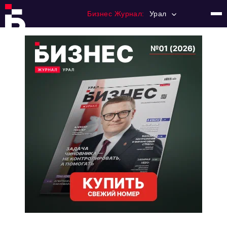
Бизнес Журнал:
Урал
Главная
Франчайзинг
Номера журнала
Контакты
Категории:
Альтернатива
Стиль жизни
Тема номера
HR
Персона номера