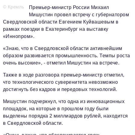
© Кремль
Премьер-министр России Михаил
Телефон редакции:
+7 495 727-01-67
Мишустин провел встречу с губернатором
Свердловской области Евгением Куйвашевым в
Электронные почты редакции:
рамках поездки в Екатеринбург на выставку
Информационный отдел
«Иннопром».
info@business-magazine.online
Отдел рекламы
«Знаю, что в Свердловской области активнейшим
reklama@business-magazine.online
образом развивается промышленность. Темпы роста
очень высокие», - отметил Мишустин на встрече.
Отдел распространения/редакционная подписка
podpiska@business-magazine.online
Также в ходе разговора премьер-министр отметил,
Отдел по работе с партнерами
что технологического суверенитета невозможно
partner@business-magazine.online
достигнуть без кадров и передовых технологий.
Мишустин подчеркнул, что одна из инновационных
площадок, на которые в прошлом году были
выделены порядка 2 миллиардов рублей, находится
в Свердловской области.