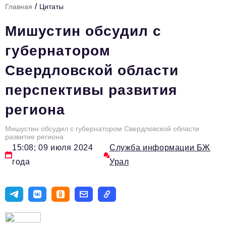
/
Главная
Цитаты
Инфраструктура развития
Мишустин обсудил с
Технологии и тренды
губернатором
Ниши и рынки
Свердловской области
Цитаты
перспективы развития
Туризм
региона
Новости
Импортозамещение
Мишустин обсудил с губернатором Свердловской области
развитие региона
ИННОПРОМ
15:08; 09 июля 2024
Служба информации БЖ
года
Урал
Топ-100 влиятельных людей Свердловской области
Авторские материалы
Видео
ТОП-100 влиятельных людей — 2025