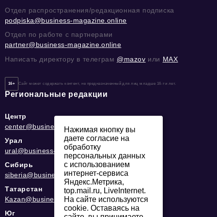
Отдел распространения/редакционная подписка
podpiska@business-magazine.online
Отдел по работе с партнерами
partner@business-magazine.online
Написать директору в телеграм
@mazov
или
MAX
16+
Сайт может содержать контент, не предназначенный для лиц младше 16-ти лет.
Региональные редакции
Центр
center@business-magazine.online
Нажимая кнопку вы
даете согласие на
Урал
обработку
ural@business-magazine.online
персональных данных
с использованием
Сибирь
интернет-сервиса
siberia@business-magazine.online
Яндекс.Метрика,
Татарстан
top.mail.ru, LiveInternet.
Kazan@business-magazine.online
На сайте используются
cookie. Оставаясь на
Юг
сайте, вы принимаете