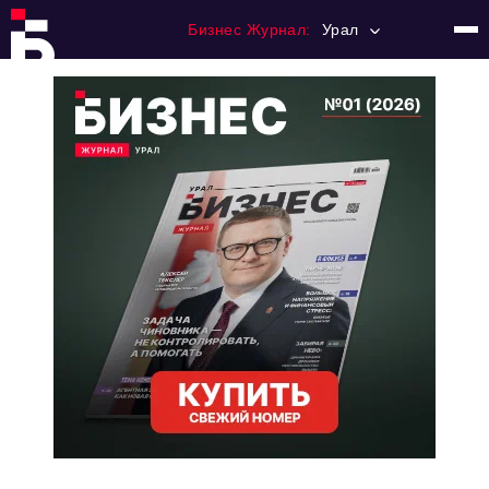
Бизнес Журнал:
Урал
Главная
Франчайзинг
Номера журнала
Контакты
Категории:
Альтернатива
Стиль жизни
Тема номера
HR
Персона номера