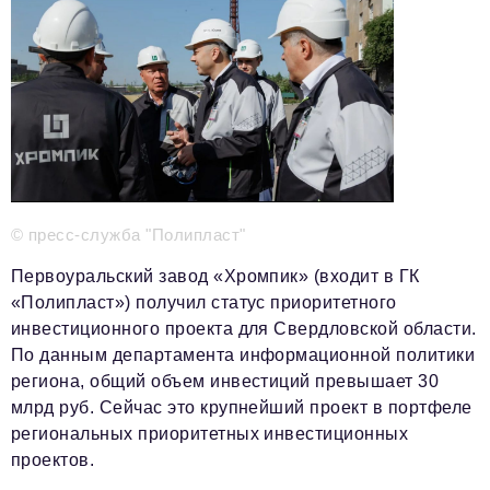
Телефон редакции:
+7 495 727-01-67
Электронные почты редакции:
Информационный отдел
info@business-magazine.online
Отдел рекламы
reklama@business-magazine.online
Отдел распространения/редакционная подписка
© пресс-служба "Полипласт"
podpiska@business-magazine.online
Первоуральский завод «Хромпик» (входит в ГК
Отдел по работе с партнерами
«Полипласт») получил статус приоритетного
partner@business-magazine.online
инвестиционного проекта для Свердловской области.
По данным департамента информационной политики
региона, общий объем инвестиций превышает 30
млрд руб. Сейчас это крупнейший проект в портфеле
региональных приоритетных инвестиционных
проектов.