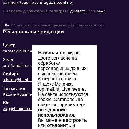
partner@business-magazine.online
Написать директору в телеграм
@mazov
или
MAX
16+
Сайт может содержать контент, не предназначенный для лиц младше 16-ти лет.
Региональные редакции
Центр
center@business-magazine.online
Нажимая кнопку вы
даете согласие на
Урал
обработку
ural@business-magazine.online
персональных данных
с использованием
Сибирь
интернет-сервиса
siberia@business-magazine.online
Яндекс.Метрика,
Татарстан
top.mail.ru, LiveInternet.
Kazan@business-magazine.online
На сайте используются
cookie. Оставаясь на
Юг
сайте, вы принимаете
yug@business-magazine.online
все условия
использования.
Вы можете
настроить
или
отклонить и