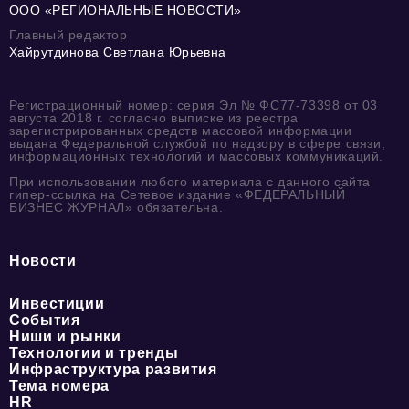
ООО «РЕГИОНАЛЬНЫЕ НОВОСТИ»
Главный редактор
Хайрутдинова Светлана Юрьевна
Регистрационный номер: серия Эл № ФС77-73398 от 03
августа 2018 г. согласно выписке из реестра
зарегистрированных средств массовой информации
выдана Федеральной службой по надзору в сфере связи,
информационных технологий и массовых коммуникаций.
При использовании любого материала с данного сайта
гипер-ссылка на Сетевое издание «ФЕДЕРАЛЬНЫЙ
БИЗНЕС ЖУРНАЛ» обязательна.
Новости
Инвестиции
События
Ниши и рынки
Технологии и тренды
Инфраструктура развития
Тема номера
HR