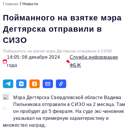
/
Главная
Новости
Инфраструктура развития
Пойманного на взятке мэра
Технологии и тренды
Дегтярска отправили в
Ниши и рынки
СИЗО
Цитаты
Пойманного на взятке мэра Дегтярска отправили в СИЗО
Туризм
14:05; 08 декабря 2024
Служба информации
Новости
года
ФБЖ
Импортозамещение
ИННОПРОМ
Топ-100 влиятельных людей Свердловской области
Мэра Дегтярска Свердловской области Вадима
Пильникова отправили в СИЗО на 2 месяца. Там
Авторские материалы
© -
он пробудет до 5 февраля. На суде экс-чиновник
Видео
указывал на примерную характеристику и
множество наград.
ТОП-100 влиятельных людей — 2025