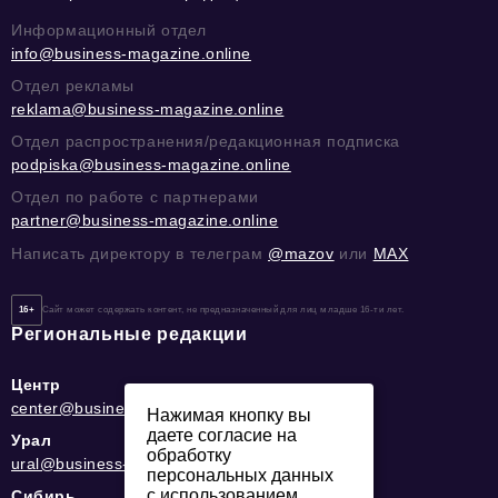
Информационный отдел
info@business-magazine.online
Отдел рекламы
reklama@business-magazine.online
Отдел распространения/редакционная подписка
podpiska@business-magazine.online
Отдел по работе с партнерами
partner@business-magazine.online
Написать директору в телеграм
@mazov
или
MAX
16+
Сайт может содержать контент, не предназначенный для лиц младше 16-ти лет.
Региональные редакции
Центр
center@business-magazine.online
Нажимая кнопку вы
даете согласие на
Урал
обработку
ural@business-magazine.online
персональных данных
с использованием
Сибирь