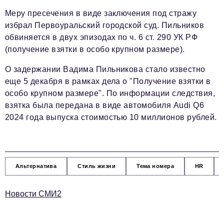
Меру пресечения в виде заключения под стражу
Телефон редакции:
+7 495 727-01-67
избрал Первоуральский городской суд. Пильников
обвиняется в двух эпизодах по ч. 6 ст. 290 УК РФ
Электронные почты редакции:
(получение взятки в особо крупном размере).
Информационный отдел
info@business-magazine.online
О задержании Вадима Пильникова стало известно
Отдел рекламы
еще 5 декабря в рамках дела о "Получение взятки в
reklama@business-magazine.online
особо крупном размере". По информации следствия,
Отдел распространения/редакционная подписка
взятка была передана в виде автомобиля Audi Q6
podpiska@business-magazine.online
2024 года выпуска стоимостью 10 миллионов рублей.
Отдел по работе с партнерами
partner@business-magazine.online
Альтернатива
Стиль жизни
Тема номера
HR
Новости СМИ2