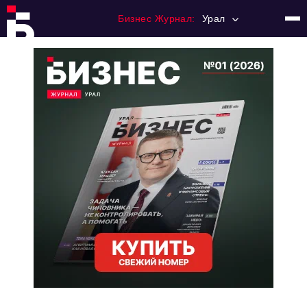
Бизнес Журнал:
Урал
Главная
Франчайзинг
Номера журнала
Контакты
Категории:
Альтернатива
Стиль жизни
Тема номера
HR
Персона номера