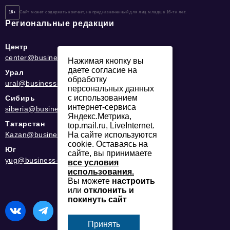
16+
Сайт может содержать контент, не предназначенный для лиц младше 16-ти лет.
Региональные редакции
Центр
center@business-magazine.online
Нажимая кнопку вы
даете согласие на
Урал
обработку
ural@business-magazine.online
персональных данных
с использованием
Сибирь
интернет-сервиса
siberia@business-magazine.online
Яндекс.Метрика,
Татарстан
top.mail.ru, LiveInternet.
Kazan@business-magazine.online
На сайте используются
cookie. Оставаясь на
Юг
сайте, вы принимаете
yug@business-magazine.online
все условия
использования.
Вы можете
настроить
или
отклонить и
покинуть сайт
Принять