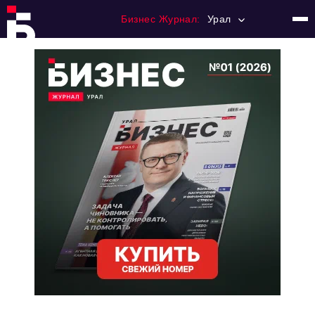
Бизнес Журнал:
Урал
Главная
Франчайзинг
Номера журнала
Контакты
Категории:
Альтернатива
Стиль жизни
Тема номера
HR
Персона номера