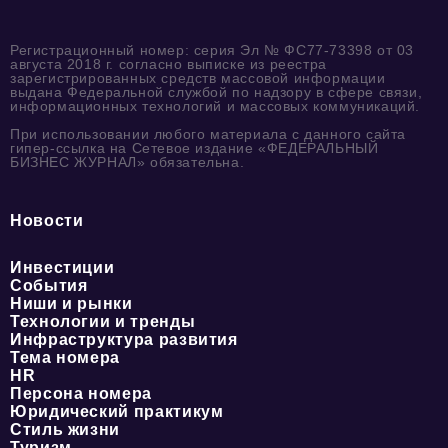
Регистрационный номер: серия Эл № ФС77-73398 от 03
августа 2018 г. согласно выписке из реестра
зарегистрированных средств массовой информации
выдана Федеральной службой по надзору в сфере связи,
информационных технологий и массовых коммуникаций.
При использовании любого материала с данного сайта
гипер-ссылка на Сетевое издание «ФЕДЕРАЛЬНЫЙ
БИЗНЕС ЖУРНАЛ» обязательна.
Новости
Инвестиции
События
Ниши и рынки
Технологии и тренды
Инфраструктура развития
Тема номера
HR
Персона номера
Юридический практикум
Стиль жизни
Туризм