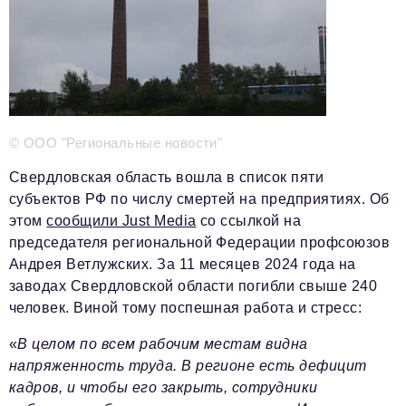
Телефон редакции:
+7 495 727-01-67
Электронные почты редакции:
Информационный отдел
info@business-magazine.online
© ООО "Региональные новости"
Отдел рекламы
reklama@business-magazine.online
Свердловская область вошла в список пяти
Отдел распространения/редакционная подписка
субъектов РФ по числу смертей на предприятиях. Об
podpiska@business-magazine.online
этом
сообщили Just Media
со ссылкой на
Отдел по работе с партнерами
председателя региональной Федерации профсоюзов
partner@business-magazine.online
Андрея Ветлужских. За 11 месяцев 2024 года на
заводах Свердловской области погибли свыше 240
человек. Виной тому поспешная работа и стресс:
«
В целом по всем рабочим местам видна
напряженность труда. В регионе есть дефицит
кадров, и чтобы его закрыть, сотрудники