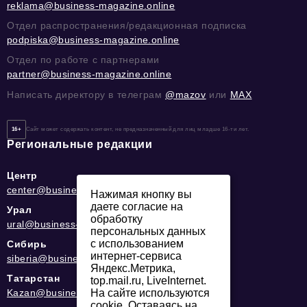
reklama@business-magazine.online
Отдел распространения/редакционная подписка
podpiska@business-magazine.online
Отдел по работе с партнерами
partner@business-magazine.online
Написать директору в телеграм
@mazov
или
MAX
16+
Сайт может содержать контент, не предназначенный для лиц младше 16-ти лет.
Региональные редакции
Центр
center@business-magazine.online
Нажимая кнопку вы
даете согласие на
Урал
обработку
ural@business-magazine.online
персональных данных
с использованием
Сибирь
интернет-сервиса
siberia@business-magazine.online
Яндекс.Метрика,
Татарстан
top.mail.ru, LiveInternet.
На сайте используются
Kazan@business-magazine.online
cookie. Оставаясь на