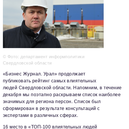
Телефон редакции:
+7 495 727-01-67
Электронные почты редакции:
Информационный отдел
info@business-magazine.online
Отдел рекламы
reklama@business-magazine.online
© Фото: департамент информполитики
Отдел распространения/редакционная подписка
Свердловской области
podpiska@business-magazine.online
«Бизнес Журнал. Урал» продолжает
Отдел по работе с партнерами
публиковать рейтинг самых влиятельных
partner@business-magazine.online
людей Свердловской области. Напомним, в течение
декабря мы поэтапно раскрываем список наиболее
значимых для региона персон. Список был
сформирован в результате консультаций с
экспертами в различных сферах.
16 место в «ТОП-100 влиятельных людей