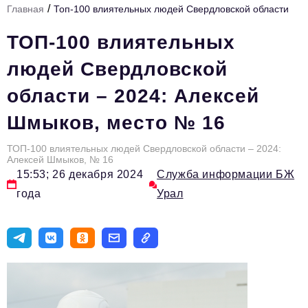
/
Главная
Топ-100 влиятельных людей Свердловской области
Инфраструктура развития
ТОП-100 влиятельных
Технологии и тренды
людей Свердловской
Ниши и рынки
области – 2024: Алексей
Цитаты
Шмыков, место № 16
Туризм
Новости
ТОП-100 влиятельных людей Свердловской области – 2024:
Алексей Шмыков, № 16
15:53; 26 декабря 2024
Служба информации БЖ
Импортозамещение
года
Урал
ИННОПРОМ
Топ-100 влиятельных людей Свердловской области
Авторские материалы
Видео
ТОП-100 влиятельных людей — 2025