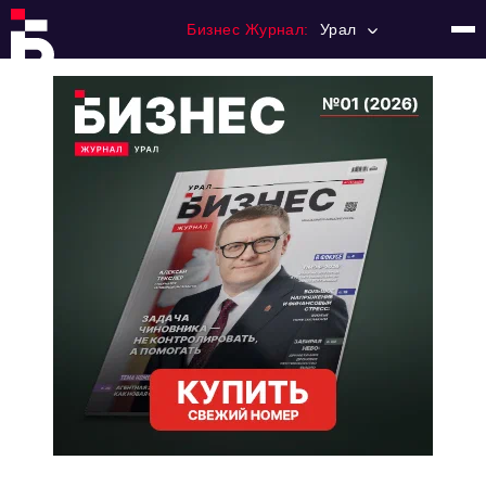
Бизнес Журнал:
Урал
Главная
Франчайзинг
Номера журнала
Контакты
Категории:
Альтернатива
Стиль жизни
Тема номера
HR
Персона номера