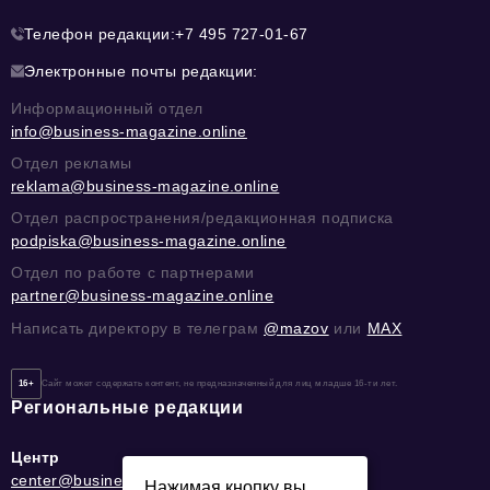
Телефон редакции:
+7 495 727-01-67
Электронные почты редакции:
Информационный отдел
info@business-magazine.online
Отдел рекламы
reklama@business-magazine.online
Отдел распространения/редакционная подписка
podpiska@business-magazine.online
Отдел по работе с партнерами
partner@business-magazine.online
Написать директору в телеграм
@mazov
или
MAX
16+
Сайт может содержать контент, не предназначенный для лиц младше 16-ти лет.
Региональные редакции
Центр
center@business-magazine.online
Нажимая кнопку вы