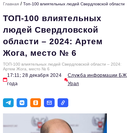
/
Главная
Топ-100 влиятельных людей Свердловской области
Инфраструктура развития
ТОП-100 влиятельных
Технологии и тренды
людей Свердловской
Ниши и рынки
области – 2024: Артем
Цитаты
Жога, место № 6
Туризм
Новости
ТОП-100 влиятельных людей Свердловской области – 2024:
Артем Жога, место № 6
17:11; 28 декабря 2024
Служба информации БЖ
Импортозамещение
года
Урал
ИННОПРОМ
Топ-100 влиятельных людей Свердловской области
Авторские материалы
Видео
ТОП-100 влиятельных людей — 2025