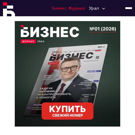
Бизнес Журнал:
Урал
Главная
Франчайзинг
Номера журнала
Контакты
Категории:
Альтернатива
Стиль жизни
Тема номера
HR
Персона номера