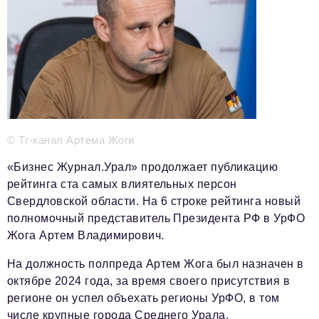
Телефон редакции:
+7 495 727-01-67
Электронные почты редакции:
Информационный отдел
info@business-magazine.online
Отдел рекламы
reklama@business-magazine.online
© Тг-канал Артема Жоги
Отдел распространения/редакционная подписка
podpiska@business-magazine.online
«Бизнес Журнал.Урал» продолжает публикацию
рейтинга ста самых влиятельных персон
Отдел по работе с партнерами
partner@business-magazine.online
Свердловской области. На 6 строке рейтинга новый
полномочный представитель Президента РФ в УрФО
Жога Артем Владимирович.
На должность полпреда Артем Жога был назначен в
октябре 2024 года, за время своего присутствия в
регионе он успел объехать регионы УрФО, в том
числе крупные города Среднего Урала.