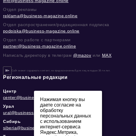
info@business-magazine.online
Отдел рекламы
reklama@business-magazine.online
Отдел распространения/редакционная подписка
podpiska@business-magazine.online
Отдел по работе с партнерами
partner@business-magazine.online
Написать директору в телеграм
@mazov
или
MAX
16+
Сайт может содержать контент, не предназначенный для лиц младше 16-ти лет.
Региональные редакции
Центр
center@business-magazine.online
Нажимая кнопку вы
даете согласие на
Урал
обработку
ural@business-magazine.online
персональных данных
с использованием
Сибирь
интернет-сервиса
siberia@business-magazine.online
Яндекс.Метрика,