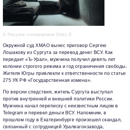
Телефон редакции:
+7 495 727-01-67
Электронные почты редакции:
Информационный отдел
© Рисунок сгенерирован DALL-E
info@business-magazine.online
Окружной суд ХМАО вынес приговор Сергею
Отдел рекламы
Лошакову из Сургута за перевод денег ВСУ. Как
reklama@business-magazine.online
передает «Ъ-Урал», мужчина получил девять лет
Отдел распространения/редакционная подписка
колонии строгого режима и год ограничения свободы.
podpiska@business-magazine.online
Жителя Югры привлекли к ответственности по статье
Отдел по работе с партнерами
275 УК РФ «Государственная измена».
partner@business-magazine.online
По версии следствия, житель Сургута выступал
против внутренней и внешней политики России.
Мужчина начал переписку с неизвестным лицом в
Telegram и перевел деньги ВСУ. Напомним, в
прошлом году в Екатеринбурге произошел скандал,
связанный с сотрудницей Уралвагонзавода,