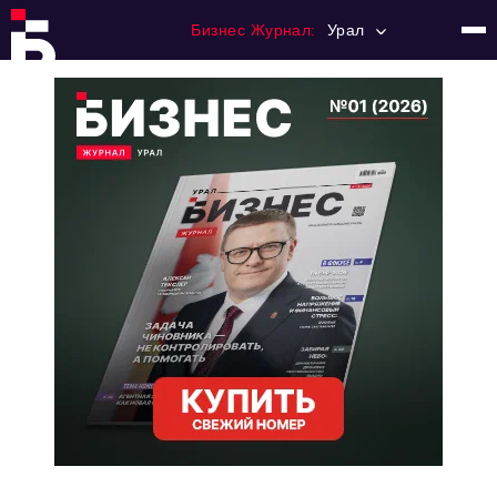
Бизнес Журнал:
Урал
Главная
Франчайзинг
Номера журнала
Контакты
Категории:
Альтернатива
Стиль жизни
Тема номера
HR
Персона номера