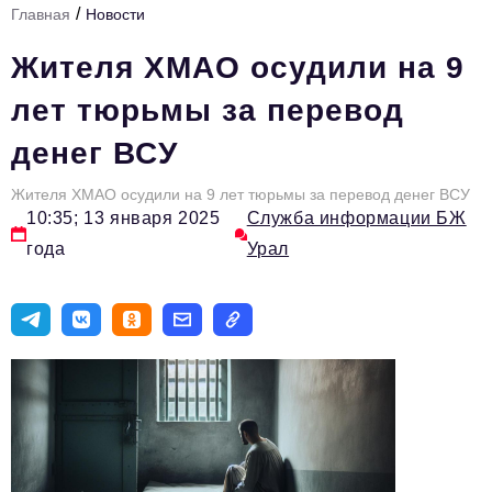
/
Главная
Новости
Инфраструктура развития
Жителя ХМАО осудили на 9
Технологии и тренды
лет тюрьмы за перевод
Ниши и рынки
денег ВСУ
Цитаты
Жителя ХМАО осудили на 9 лет тюрьмы за перевод денег ВСУ
Туризм
10:35; 13 января 2025
Служба информации БЖ
Новости
года
Урал
Импортозамещение
ИННОПРОМ
Топ-100 влиятельных людей Свердловской области
Авторские материалы
Видео
ТОП-100 влиятельных людей — 2025