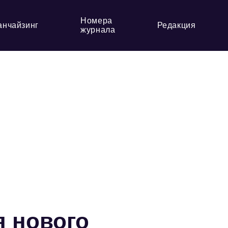
Номера
анчайзинг
Редакция
журнала
я нового