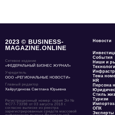
2023 © BUSINESS-
Новости
MAGAZINE.ONLINE
Инвестиц
События
Сетевое издание
Ниши и р
«ФЕДЕРАЛЬНЫЙ БИЗНЕС ЖУРНАЛ»
Технолог
Инфрастр
Учредитель
Тема ном
ООО «РЕГИОНАЛЬНЫЕ НОВОСТИ»
HR
Главный редактор
Персона 
Хайрутдинова Светлана Юрьевна
Юридичес
Стиль жи
Туризм
Регистрационный номер: серия Эл №
Импортоз
ФС77-73398 от 03 августа 2018 г.
согласно выписке из реестра
ОПК
зарегистрированных средств массовой
Эксперты
информации выдана Федеральной