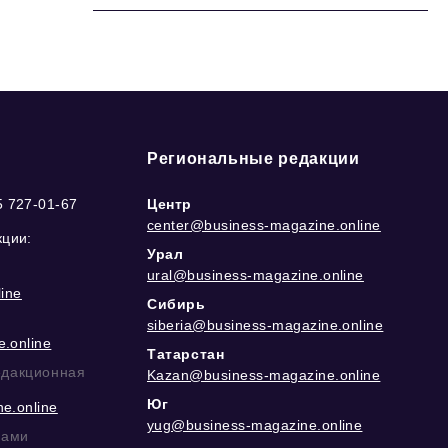
Региональные редакции
5 727-01-67
Центр
center@business-magazine.online
кции:
Урал
ural@business-magazine.online
ine
Сибирь
siberia@business-magazine.online
.online
Татарстан
едакционная
Kazan@business-magazine.online
Юг
e.online
yug@business-magazine.online
рами