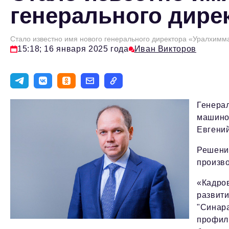
генерального дире
Стало известно имя нового генерального директора «Уралхим
15:18; 16 января 2025 года
Иван Викторов
Генера
машино
Евгений
Решение
произво
«Кадро
развити
"Синара
профил