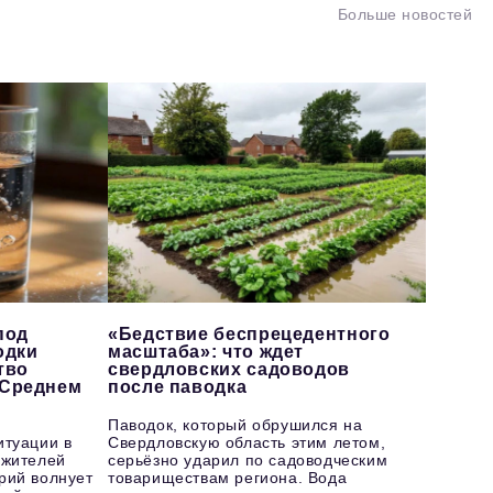
Больше новостей
под
«Бедствие беспрецедентного
одки
масштаба»: что ждет
тво
свердловских садоводов
 Среднем
после паводка
Паводок, который обрушился на
итуации в
Свердловскую область этим летом,
 жителей
серьёзно ударил по садоводческим
рий волнует
товариществам региона. Вода