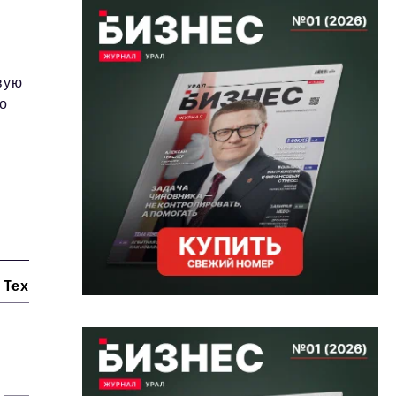
вую
о
Технологии и тренды
Ниши и рынки
Цитаты