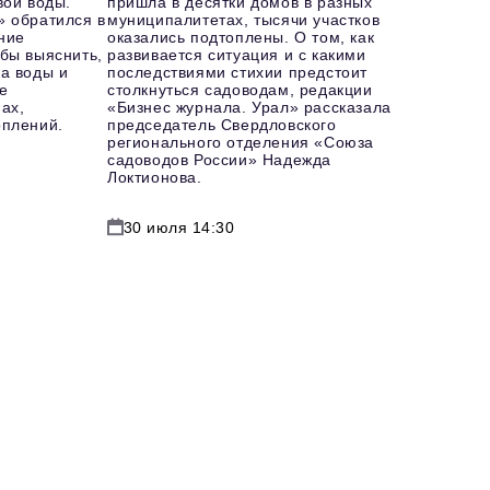
вой воды.
пришла в десятки домов в разных
» обратился в
муниципалитетах, тысячи участков
ние
оказались подтоплены. О том, как
бы выяснить,
развивается ситуация и с какими
а воды и
последствиями стихии предстоит
е
столкнуться садоводам, редакции
ах,
«Бизнес журнала. Урал» рассказала
оплений.
председатель Свердловского
регионального отделения «Союза
садоводов России» Надежда
Локтионова.
30 июля 14:30