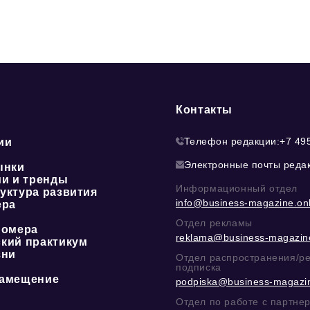
Контакты
Телефон редакции:
+7 49
ии
Электронные почты реда
ынки
ии и тренды
Информационный отдел
уктура развития
info@business-magazine.onl
ера
Отдел рекламы
номера
reklama@business-magazine
кий практикум
зни
Отдел распространения/р
подписка
амещение
podpiska@business-magazin
Отдел по работе с партне