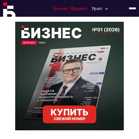
Бизнес Журнал:
Урал
Главная
Франчайзинг
Номера журнала
Контакты
Категории:
Альтернатива
Стиль жизни
Тема номера
HR
Персона номера