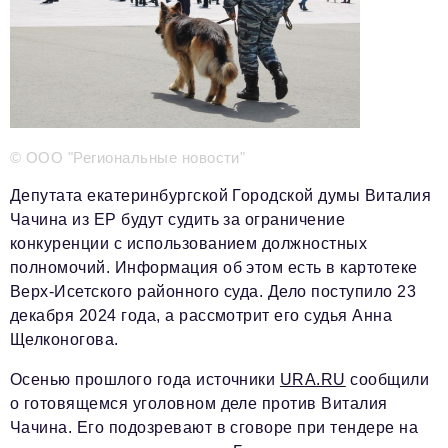
Телефон редакции:
+7 495 727-01-67
Электронные почты редакции:
Информационный отдел
info@business-magazine.online
© ООО "Региональные новости"
Отдел рекламы
reklama@business-magazine.online
Депутата екатеринбургской Городской думы Виталия
Отдел распространения/редакционная подписка
Чачина из ЕР будут судить за ограничение
podpiska@business-magazine.online
конкуренции с использованием должностных
Отдел по работе с партнерами
полномочий. Информация об этом есть в картотеке
partner@business-magazine.online
Верх-Исетского районного суда. Дело поступило 23
декабря 2024 года, а рассмотрит его судья Анна
Щелконогова.
Осенью прошлого года источники
URA.RU
сообщили
о готовящемся уголовном деле против Виталия
Чачина. Его подозревают в сговоре при тендере на