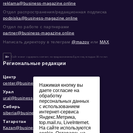
reklama@business-magazine.online
Отдел распространения/редакционная подписка
podpiska@business-magazine.online
Отдел по работе с партнерами
partner@business-magazine.online
Написать директору в телеграм
@mazov
или
MAX
16+
Сайт может содержать контент, не предназначенный для лиц младше 16-ти лет.
Региональные редакции
Центр
center@business-magazine.online
Нажимая кнопку вы
даете согласие на
Урал
обработку
ural@business-magazine.online
персональных данных
с использованием
Сибирь
интернет-сервиса
siberia@business-magazine.online
Яндекс.Метрика,
Татарстан
top.mail.ru, LiveInternet.
Kazan@business-magazine.online
На сайте используются