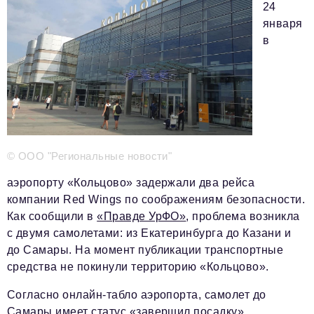
24
января
Телефон редакции:
+7 495 727-01-67
в
Электронные почты редакции:
Информационный отдел
info@business-magazine.online
Отдел рекламы
reklama@business-magazine.online
Отдел распространения/редакционная подписка
© ООО "Региональные новости"
podpiska@business-magazine.online
Отдел по работе с партнерами
аэропорту «Кольцово» задержали два рейса
partner@business-magazine.online
компании Red Wings по соображениям безопасности.
Как сообщили в
«Правде УрФО»
, проблема возникла
с двумя самолетами: из Екатеринбурга до Казани и
до Самары. На момент публикации транспортные
средства не покинули территорию «Кольцово».
Согласно онлайн-табло аэропорта, самолет до
Самары имеет статус «завершил посадку».