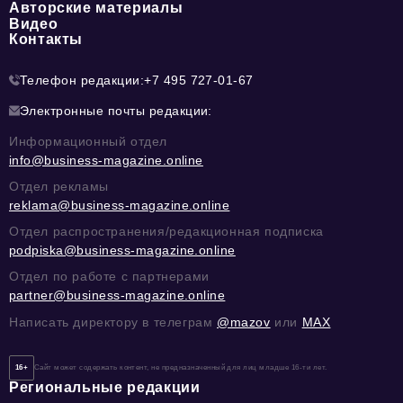
Авторские материалы
Видео
Контакты
Телефон редакции:
+7 495 727-01-67
Электронные почты редакции:
Информационный отдел
info@business-magazine.online
Отдел рекламы
reklama@business-magazine.online
Отдел распространения/редакционная подписка
podpiska@business-magazine.online
Отдел по работе с партнерами
partner@business-magazine.online
Написать директору в телеграм
@mazov
или
MAX
16+
Сайт может содержать контент, не предназначенный для лиц младше 16-ти лет.
Региональные редакции