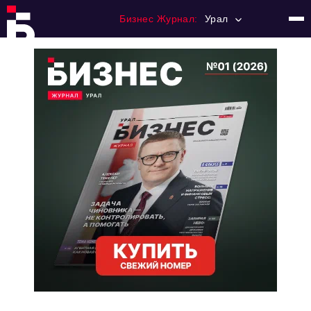
Бизнес Журнал:
Урал
Главная
Франчайзинг
Номера журнала
Контакты
Категории:
Альтернатива
Стиль жизни
Тема номера
HR
Персона номера