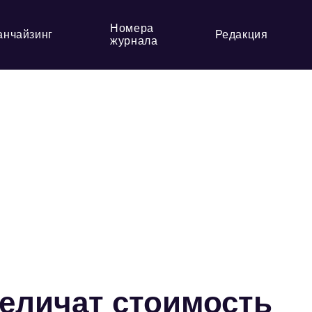
Номера
анчайзинг
Редакция
журнала
величат стоимость