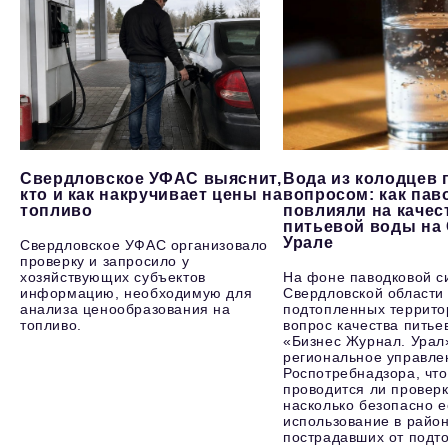
Свердловское УФАС выяснит,
Вода из колодцев 
кто и как накручивает цены на
вопросом: как пав
топливо
повлияли на качес
питьевой воды на
Урале
Свердловское УФАС организовало
проверку и запросило у
хозяйствующих субъектов
На фоне паводковой с
информацию, необходимую для
Свердловской области
анализа ценообразования на
подтопленных террито
топливо.
вопрос качества питье
«Бизнес Журнал. Урал
региональное управле
Роспотребнадзора, что
проводится ли проверк
насколько безопасно е
использование в район
пострадавших от подт