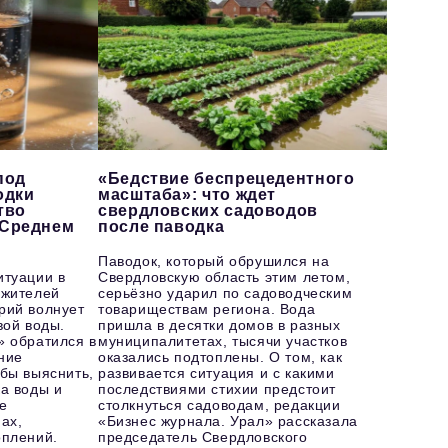
под
«Бедствие беспрецедентного
одки
масштаба»: что ждет
тво
свердловских садоводов
 Среднем
после паводка
Паводок, который обрушился на
итуации в
Свердловскую область этим летом,
 жителей
серьёзно ударил по садоводческим
рий волнует
товариществам региона. Вода
вой воды.
пришла в десятки домов в разных
» обратился в
муниципалитетах, тысячи участков
ние
оказались подтоплены. О том, как
бы выяснить,
развивается ситуация и с какими
а воды и
последствиями стихии предстоит
е
столкнуться садоводам, редакции
ах,
«Бизнес журнала. Урал» рассказала
оплений.
председатель Свердловского