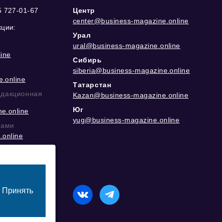
5 727-01-67
Центр
center@business-magazine.online
кции:
Урал
ural@business-magazine.online
ine
Сибирь
siberia@business-magazine.online
.online
Татарстан
едакционная
Kazan@business-magazine.online
Юг
e.online
yug@business-magazine.online
рами
.online
еграм
Принять
назначенный для лиц