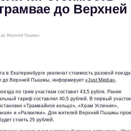
 трамвае до Верхней
ае до Верхней Пышмы
та в Екатеринбурге увеличат стоимость разовой поездк
е до Верхней Пышмы, информирует
«Just Media»
.
оезда по трем участкам составит 43,5 рубля. Ранее
льный тариф составлял 40,5 рублей. В первый участо
становки «Трамвайное кольцо», «Храм Успения»,
чная» и «Развилки». Для жителей Верхней Пышмы про
будет стоить 25 рублей.