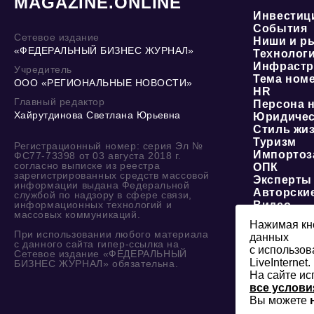
MAGAZINE.ONLINE
Инвестиц
События
Сетевое издание
Ниши и р
«ФЕДЕРАЛЬНЫЙ БИЗНЕС ЖУРНАЛ»
Технолог
Инфрастр
Учредитель
Тема ном
ООО «РЕГИОНАЛЬНЫЕ НОВОСТИ»
HR
Главный редактор
Персона 
Хайрутдинова Светлана Юрьевна
Юридичес
Стиль жи
Туризм
Регистрационный номер: серия Эл №
Импортоз
ФС77-73398 от 03 августа 2018 г.
согласно выписке из реестра
ОПК
зарегистрированных средств массовой
Эксперты
информации выдана Федеральной
Авторски
службой по надзору в сфере связи,
информационных технологий и
Видео
массовых коммуникаций.
Нажимая кно
При использовании любого материала
данных
с данного сайта гипер-ссылка на
с использов
Сетевое издание «ФЕДЕРАЛЬНЫЙ
LiveInternet.
БИЗНЕС ЖУРНАЛ» обязательна.
На сайте ис
все услови
Вы можете