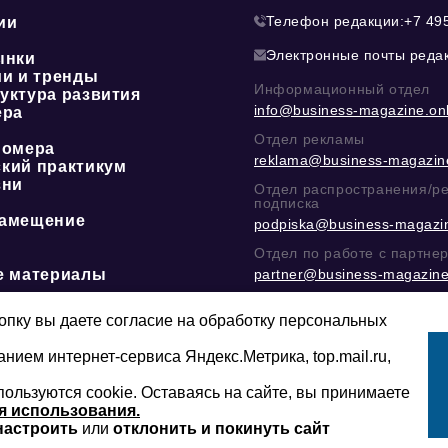
Телефон редакции:
+7 49
ии
Электронные почты реда
ынки
ии и тренды
Информационный отдел
уктура развития
info@business-magazine.onl
ера
Отдел рекламы
номера
reklama@business-magazine
кий практикум
зни
Отдел распространения/р
подписка
амещение
podpiska@business-magazin
Отдел по работе с партне
е материалы
partner@business-magazine
Написать директору в тел
@mazov
или
MAX
пку вы даете согласие на обработку персональных
анием интернет-сервиса Яндекс.Метрика, top.mail.ru,
пользуются cookie. Оставаясь на сайте, вы принимаете
Сайт может содержать контент, не пред
16+
младше 16-ти лет.
я использования.
настроить
или
отклонить и покинуть сайт