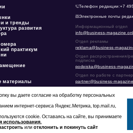
Телефон редакции:
+7 49
ии
Электронные почты реда
ынки
ии и тренды
Информационный отдел
уктура развития
info@business-magazine.onl
ера
Отдел рекламы
номера
reklama@business-magazine
кий практикум
зни
Отдел распространения/р
подписка
амещение
podpiska@business-magazin
Отдел по работе с партне
е материалы
partner@business-magazine
Написать директору в тел
@mazov
или
MAX
пку вы даете согласие на обработку персональных
анием интернет-сервиса Яндекс.Метрика, top.mail.ru,
пользуются cookie. Оставаясь на сайте, вы принимаете
Сайт может содержать контент, не пред
16+
младше 16-ти лет.
я использования.
настроить
или
отклонить и покинуть сайт