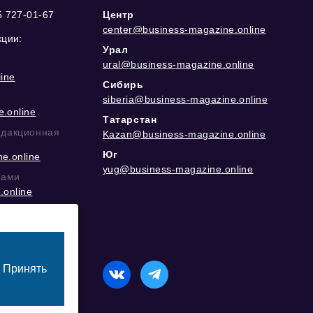
5 727-01-67
Центр
center@business-magazine.online
кции:
Урал
ural@business-magazine.online
ine
Сибирь
siberia@business-magazine.online
.online
Татарстан
едакционная
Kazan@business-magazine.online
Юг
e.online
yug@business-magazine.online
рами
.online
еграм
Принять
назначенный для лиц