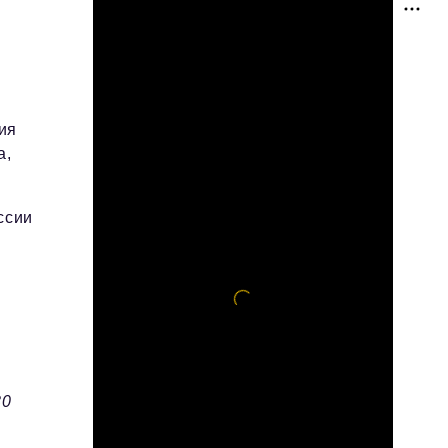
ия
а,
ссии
30