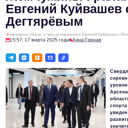
Евгений Куйвашев
Дегтярёвым
Жемчужины Урала: о чем договорились Евгений Куйвашев с Ми
15:57; 17 марта 2025 года
Анна Горная
Свердл
соревн
уровне
Арсена
област
спорта
увиден
развит
значит