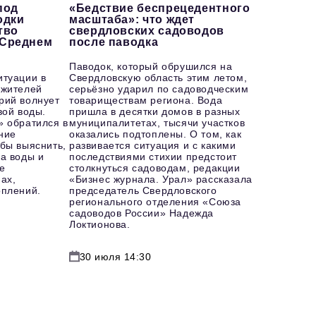
под
«Бедствие беспрецедентного
одки
масштаба»: что ждет
тво
свердловских садоводов
 Среднем
после паводка
Паводок, который обрушился на
итуации в
Свердловскую область этим летом,
 жителей
серьёзно ударил по садоводческим
рий волнует
товариществам региона. Вода
вой воды.
пришла в десятки домов в разных
» обратился в
муниципалитетах, тысячи участков
ние
оказались подтоплены. О том, как
бы выяснить,
развивается ситуация и с какими
а воды и
последствиями стихии предстоит
е
столкнуться садоводам, редакции
ах,
«Бизнес журнала. Урал» рассказала
оплений.
председатель Свердловского
регионального отделения «Союза
садоводов России» Надежда
Локтионова.
30 июля 14:30