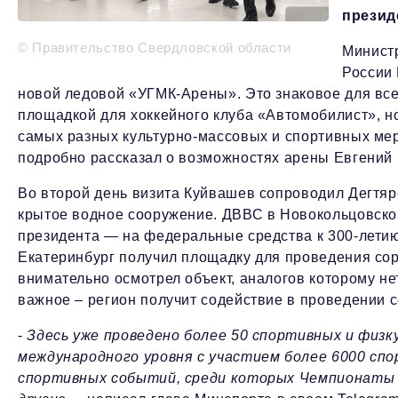
презид
© Правительство Свердловской области
Министр
России 
новой ледовой «УГМК-Арены». Это знаковое для все
площадкой для хоккейного клуба «Автомобилист», 
самых разных культурно-массовых и спортивных мер
подробно рассказал о возможностях арены Евгени
Во второй день визита Куйвашев сопроводил Дегтяр
крытое водное сооружение. ДВВС в Новокольцовско
президента — на федеральные средства к 300-летию
Екатеринбург получил площадку для проведения сор
внимательно осмотрел объект, аналогов которому нет
важное – регион получит содействие в проведении 
-
Здесь уже проведено более 50 спортивных и физк
международного уровня с участием более 6000 спо
спортивных событий, среди которых Чемпионаты Р