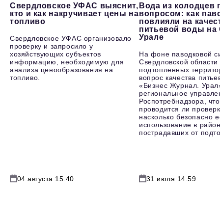
Свердловское УФАС выяснит,
Вода из колодцев 
кто и как накручивает цены на
вопросом: как пав
топливо
повлияли на качес
питьевой воды на
Урале
Свердловское УФАС организовало
проверку и запросило у
хозяйствующих субъектов
На фоне паводковой с
информацию, необходимую для
Свердловской области
анализа ценообразования на
подтопленных террито
топливо.
вопрос качества питье
«Бизнес Журнал. Урал
региональное управле
Роспотребнадзора, что
проводится ли проверк
насколько безопасно е
использование в район
пострадавших от подт
04 августа 15:40
31 июля 14:59