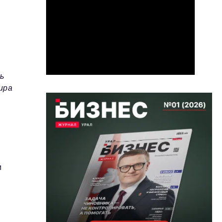
ь
ира
м