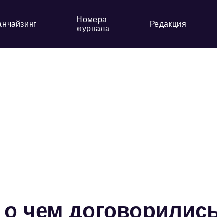
Номера
анчайзинг
Редакция
журнала
 о чем договорилис