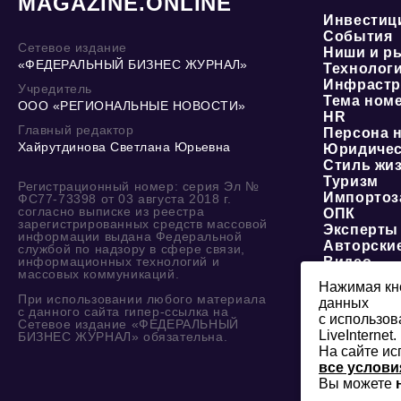
MAGAZINE.ONLINE
Инвестиц
События
Сетевое издание
Ниши и р
«ФЕДЕРАЛЬНЫЙ БИЗНЕС ЖУРНАЛ»
Технолог
Инфрастр
Учредитель
Тема ном
ООО «РЕГИОНАЛЬНЫЕ НОВОСТИ»
HR
Главный редактор
Персона 
Хайрутдинова Светлана Юрьевна
Юридичес
Стиль жи
Туризм
Регистрационный номер: серия Эл №
Импортоз
ФС77-73398 от 03 августа 2018 г.
согласно выписке из реестра
ОПК
зарегистрированных средств массовой
Эксперты
информации выдана Федеральной
Авторски
службой по надзору в сфере связи,
информационных технологий и
Видео
массовых коммуникаций.
Нажимая кно
При использовании любого материала
данных
с данного сайта гипер-ссылка на
с использов
Сетевое издание «ФЕДЕРАЛЬНЫЙ
LiveInternet.
БИЗНЕС ЖУРНАЛ» обязательна.
На сайте ис
все услови
Вы можете