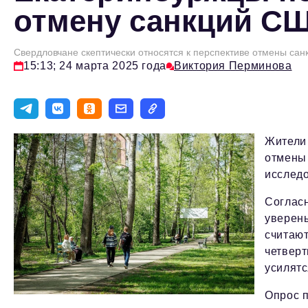
отмену санкций С
Свердловчане скептически относятся к перспективе отмены са
15:13; 24 марта 2025 года
Виктория Перминова
Жители
отмены
исслед
Согласн
уверены
считаю
четверт
усилятс
Опрос п