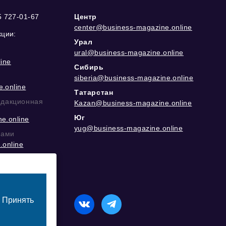
5 727-01-67
Центр
center@business-magazine.online
кции:
Урал
ural@business-magazine.online
ine
Сибирь
siberia@business-magazine.online
.online
Татарстан
едакционная
Kazan@business-magazine.online
Юг
e.online
yug@business-magazine.online
рами
.online
еграм
Принять
назначенный для лиц