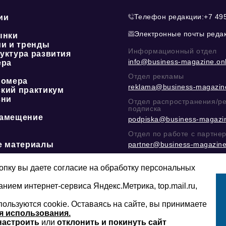
Телефон редакции:
+7 49
ии
Электронные почты реда
ынки
ии и тренды
Информационный отдел
уктура развития
info@business-magazine.onl
ера
Отдел рекламы
номера
reklama@business-magazine
кий практикум
зни
Отдел распространения/р
подписка
амещение
podpiska@business-magazin
Отдел по работе с партне
е материалы
partner@business-magazine
Написать директору в тел
@mazov
или
MAX
пку вы даете согласие на обработку персональных
анием интернет-сервиса Яндекс.Метрика, top.mail.ru,
пользуются cookie. Оставаясь на сайте, вы принимаете
Сайт может содержать контент, не пред
16+
младше 16-ти лет.
я использования.
настроить
или
отклонить и покинуть сайт