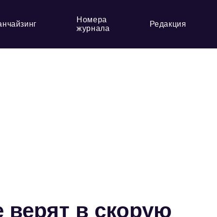
Номера
анчайзинг
Редакция
журнала
 верят в скорую