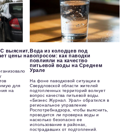
С выяснит,
Вода из колодцев под
ает цены на
вопросом: как паводки
повлияли на качество
питьевой воды на Среднем
Урале
рганизовало
у
тов
На фоне паводковой ситуации в
имую для
Свердловской области жителей
ния на
подтопленных территорий волнует
вопрос качества питьевой воды.
«Бизнес Журнал. Урал» обратился в
региональное управление
Роспотребнадзора, чтобы выяснить,
проводится ли проверка воды и
насколько безопасно ее
использование в районах,
пострадавших от подтоплений.