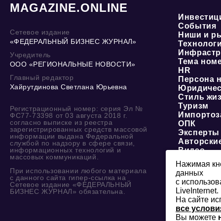
MAGAZINE.ONLINE
Инвестиц
События
Сетевое издание
Ниши и р
«ФЕДЕРАЛЬНЫЙ БИЗНЕС ЖУРНАЛ»
Технолог
Инфрастр
Учредитель
Тема ном
ООО «РЕГИОНАЛЬНЫЕ НОВОСТИ»
HR
Главный редактор
Персона 
Хайрутдинова Светлана Юрьевна
Юридичес
Стиль жи
Туризм
Регистрационный номер: серия Эл №
Импортоз
ФС77-73398 от 03 августа 2018 г.
согласно выписке из реестра
ОПК
зарегистрированных средств массовой
Эксперты
информации выдана Федеральной
Авторски
службой по надзору в сфере связи,
информационных технологий и
Видео
массовых коммуникаций.
Нажимая кно
При использовании любого материала
данных
с данного сайта гипер-ссылка на
с использов
Сетевое издание «ФЕДЕРАЛЬНЫЙ
LiveInternet.
БИЗНЕС ЖУРНАЛ» обязательна.
На сайте ис
все услови
Вы можете