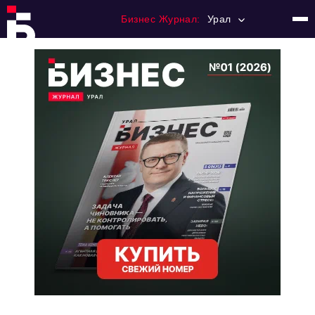
Бизнес Журнал:
Урал
Главная
Франчайзинг
Номера журнала
Контакты
Категории:
Альтернатива
Стиль жизни
Тема номера
HR
Персона номера