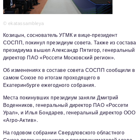
Телефон редакции:
+7 495 727-01-67
© ekatassambleya
Электронные почты редакции:
Информационный отдел
Козицын, соснователь УГМК и вице-президент
info@business-magazine.online
СОСПП, покинул президиум совета. Также из состава
Отдел рекламы
президиума вышел Александр Пятигор, генеральный
reklama@business-magazine.online
директор ПАО «Россети Московский регион».
Отдел распространения/редакционная подписка
Об изменениях в составе совета СОСПП сообщили в
podpiska@business-magazine.online
самом Союзе по итогам проходящего в
Отдел по работе с партнерами
Екатеринбурге ежегодного собрания.
partner@business-magazine.online
Места покинувших президиум заняли Дмитрий
Воденников, генеральный директор ПАО «Россети
Урал», и Илья Бондарев, генеральный директор ООО
«Агро-Актив».
На годовом собрании Свердловского областного