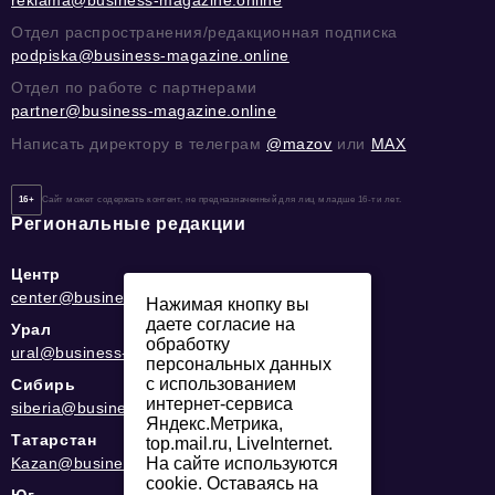
Отдел распространения/редакционная подписка
podpiska@business-magazine.online
Отдел по работе с партнерами
partner@business-magazine.online
Написать директору в телеграм
@mazov
или
MAX
16+
Сайт может содержать контент, не предназначенный для лиц младше 16-ти лет.
Региональные редакции
Центр
center@business-magazine.online
Нажимая кнопку вы
даете согласие на
Урал
обработку
ural@business-magazine.online
персональных данных
с использованием
Сибирь
интернет-сервиса
siberia@business-magazine.online
Яндекс.Метрика,
Татарстан
top.mail.ru, LiveInternet.
Kazan@business-magazine.online
На сайте используются
cookie. Оставаясь на
Юг