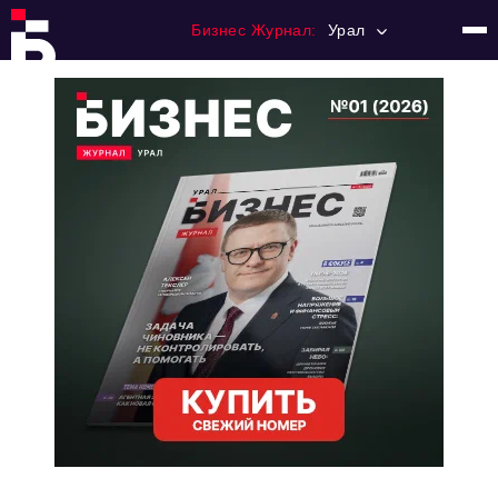
Бизнес Журнал:
Урал
Главная
Франчайзинг
Номера журнала
Контакты
Категории:
Альтернатива
Стиль жизни
Тема номера
HR
Персона номера