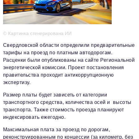
Телефон редакции:
+7 495 727-01-67
Электронные почты редакции:
© Картинка сгенерирована ИИ
Информационный отдел
info@business-magazine.online
Свердловской области определили предварительные
Отдел рекламы
тарифы на проезд по платным автодорогам.
reklama@business-magazine.online
Расценки были опубликованы на сайте Региональной
Отдел распространения/редакционная подписка
энергетической комиссии. Проект постановления
podpiska@business-magazine.online
правительства проходит антикоррупционную
Отдел по работе с партнерами
экспертизу.
partner@business-magazine.online
Размер платы будет зависеть от категории
транспортного средства, количества осей и высоты
транспорта. Также стоимость проезда планируют
индексировать ежегодно.
Максимальная плата за проезд по дорогам,
реконструированным по концессии (за километр, без