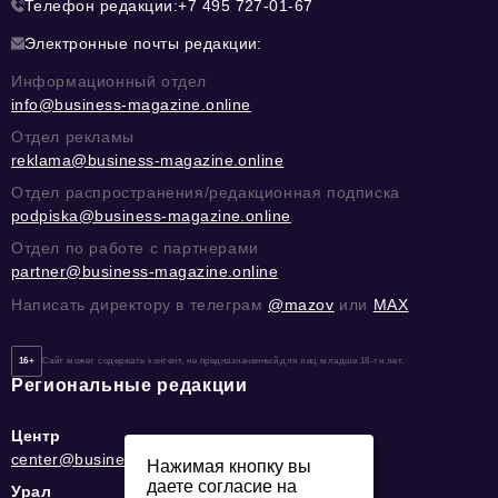
Телефон редакции:
+7 495 727-01-67
Электронные почты редакции:
Информационный отдел
info@business-magazine.online
Отдел рекламы
reklama@business-magazine.online
Отдел распространения/редакционная подписка
podpiska@business-magazine.online
Отдел по работе с партнерами
partner@business-magazine.online
Написать директору в телеграм
@mazov
или
MAX
16+
Сайт может содержать контент, не предназначенный для лиц младше 16-ти лет.
Региональные редакции
Центр
center@business-magazine.online
Нажимая кнопку вы
даете согласие на
Урал