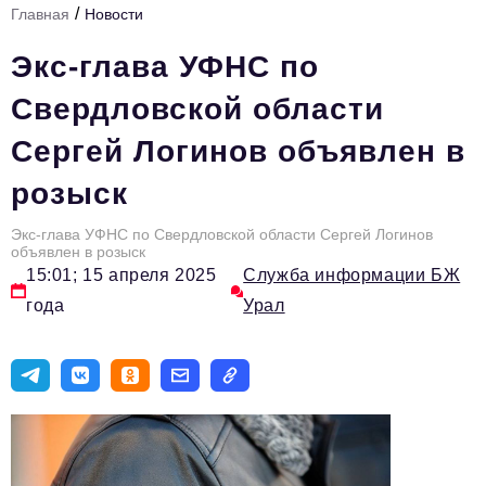
/
Главная
Новости
Инфраструктура развития
Экс-глава УФНС по
Технологии и тренды
Свердловской области
Ниши и рынки
Сергей Логинов объявлен в
Цитаты
розыск
Туризм
Новости
Экс-глава УФНС по Свердловской области Сергей Логинов
объявлен в розыск
15:01; 15 апреля 2025
Служба информации БЖ
Импортозамещение
года
Урал
ИННОПРОМ
Топ-100 влиятельных людей Свердловской области
Авторские материалы
Видео
ТОП-100 влиятельных людей — 2025