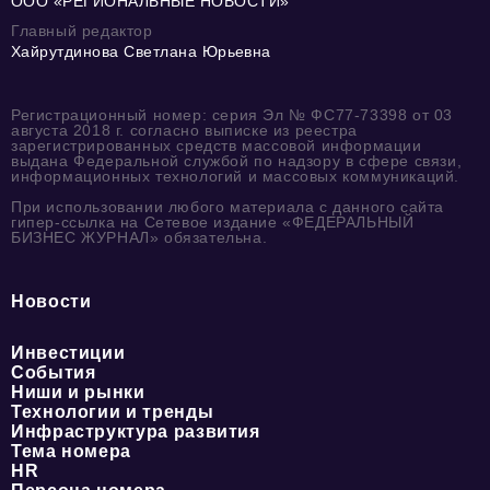
ООО «РЕГИОНАЛЬНЫЕ НОВОСТИ»
Главный редактор
Хайрутдинова Светлана Юрьевна
Регистрационный номер: серия Эл № ФС77-73398 от 03
августа 2018 г. согласно выписке из реестра
зарегистрированных средств массовой информации
выдана Федеральной службой по надзору в сфере связи,
информационных технологий и массовых коммуникаций.
При использовании любого материала с данного сайта
гипер-ссылка на Сетевое издание «ФЕДЕРАЛЬНЫЙ
БИЗНЕС ЖУРНАЛ» обязательна.
Новости
Инвестиции
События
Ниши и рынки
Технологии и тренды
Инфраструктура развития
Тема номера
HR