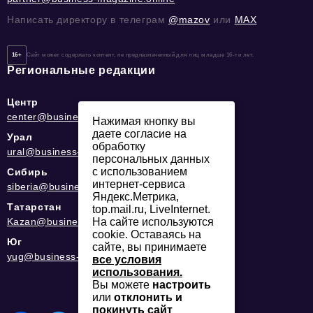
Написать директору в телеграм
@mazov
или
MAX
16+
Сайт может содержать контент, не предназначенный для лиц младше 16-ти лет.
Региональные редакции
Центр
center@business-magazine.online
Нажимая кнопку вы
даете согласие на
Урал
обработку
ural@business-magazine.online
персональных данных
с использованием
Сибирь
интернет-сервиса
siberia@business-magazine.online
Яндекс.Метрика,
Татарстан
top.mail.ru, LiveInternet.
На сайте используются
Kazan@business-magazine.online
cookie. Оставаясь на
Юг
сайте, вы принимаете
yug@business-magazine.online
все условия
использования.
Вы можете
настроить
или
отклонить и
покинуть сайт