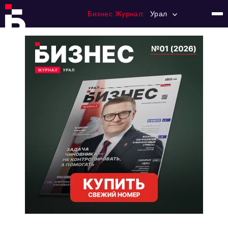
Бизнес Журнал:
Урал
Главная
Франчайзинг
Номера журнала
Контакты
Категории:
Альтернатива
Стиль жизни
Тема номера
HR
Персона номера