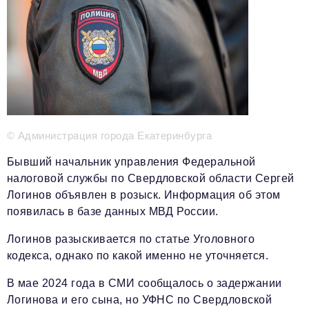
Телефон редакции:
+7 495 727-01-67
Электронные почты редакции:
Информационный отдел
info@business-magazine.online
Отдел рекламы
reklama@business-magazine.online
© Администрация города Екатеринбурга
Отдел распространения/редакционная подписка
podpiska@business-magazine.online
Бывший начальник управления Федеральной
налоговой службы по Свердловской области
Сергей
Отдел по работе с партнерами
partner@business-magazine.online
Логинов
объявлен в розыск. Информация об этом
появилась в базе данных МВД России.
Логинов разыскивается по статье Уголовного
кодекса, однако по какой именно не уточняется.
В мае 2024 года в СМИ сообщалось о задержании
Логинова и его сына, но УФНС по Свердловской