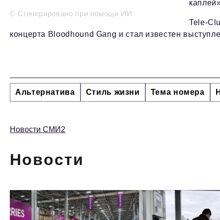
каплей»
© Сгенерировано при помощи ИИ
Tele-Cl
концерта Bloodhound Gang и стал известен выступл
Альтернатива
Стиль жизни
Тема номера
Новости СМИ2
Новости