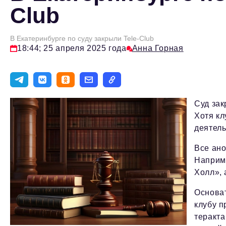
Club
В Екатеринбурге по суду закрыли Tele-Club
18:44; 25 апреля 2025 года
Анна Горная
Суд зак
Хотя кл
деятел
Все ан
Наприме
Холл», 
Основат
клубу п
теракта