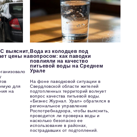
С выяснит,
Вода из колодцев под
ает цены на
вопросом: как паводки
повлияли на качество
питьевой воды на Среднем
Урале
рганизовало
у
тов
На фоне паводковой ситуации в
имую для
Свердловской области жителей
ния на
подтопленных территорий волнует
вопрос качества питьевой воды.
«Бизнес Журнал. Урал» обратился в
региональное управление
Роспотребнадзора, чтобы выяснить,
проводится ли проверка воды и
насколько безопасно ее
использование в районах,
пострадавших от подтоплений.