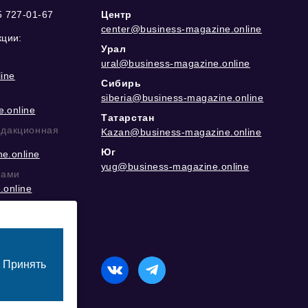
5 727-01-67
Центр
center@business-magazine.online
кции:
Урал
ural@business-magazine.online
ine
Сибирь
siberia@business-magazine.online
.online
Татарстан
едакционная
Kazan@business-magazine.online
Юг
e.online
yug@business-magazine.online
рами
.online
еграм
Принять
назначенный для лиц