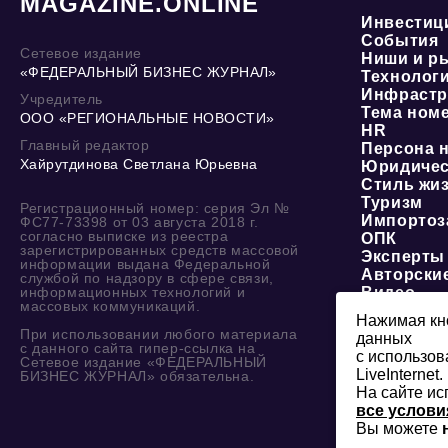
MAGAZINE.ONLINE
Инвестиц
События
Сетевое издание
Ниши и р
«ФЕДЕРАЛЬНЫЙ БИЗНЕС ЖУРНАЛ»
Технолог
Инфрастр
Учредитель
Тема ном
ООО «РЕГИОНАЛЬНЫЕ НОВОСТИ»
HR
Главный редактор
Персона 
Хайрутдинова Светлана Юрьевна
Юридичес
Стиль жи
Туризм
Регистрационный номер: серия Эл №
Импортоз
ФС77-73398 от 03 августа 2018 г.
согласно выписке из реестра
ОПК
зарегистрированных средств массовой
Эксперты
информации выдана Федеральной
Авторски
службой по надзору в сфере связи,
информационных технологий и
Видео
массовых коммуникаций.
Нажимая кно
При использовании любого материала
данных
с данного сайта гипер-ссылка на
с использов
Сетевое издание «ФЕДЕРАЛЬНЫЙ
LiveInternet.
БИЗНЕС ЖУРНАЛ» обязательна.
На сайте ис
все услови
Вы можете