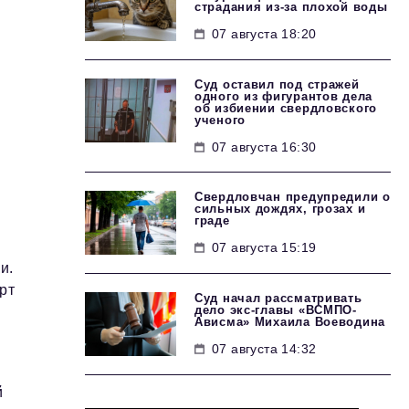
страдания из-за плохой воды
07 августа 18:20
Суд оставил под стражей
одного из фигурантов дела
об избиении свердловского
ученого
07 августа 16:30
.
Свердловчан предупредили о
сильных дождях, грозах и
граде
07 августа 15:19
и.
рт
Суд начал рассматривать
дело экс-главы «ВСМПО-
Ависма» Михаила Воеводина
07 августа 14:32
й