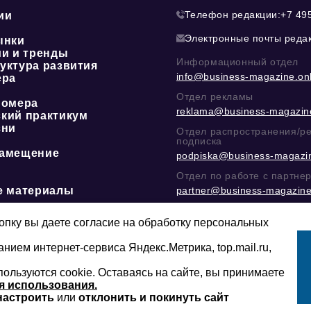
Телефон редакции:
+7 49
ии
Электронные почты реда
ынки
ии и тренды
Информационный отдел
уктура развития
info@business-magazine.onl
ера
Отдел рекламы
номера
reklama@business-magazine
кий практикум
зни
Отдел распространения/р
подписка
амещение
podpiska@business-magazin
Отдел по работе с партне
е материалы
partner@business-magazine
Написать директору в тел
@mazov
или
MAX
пку вы даете согласие на обработку персональных
анием интернет-сервиса Яндекс.Метрика, top.mail.ru,
пользуются cookie. Оставаясь на сайте, вы принимаете
Сайт может содержать контент, не пред
16+
младше 16-ти лет.
я использования.
настроить
или
отклонить и покинуть сайт