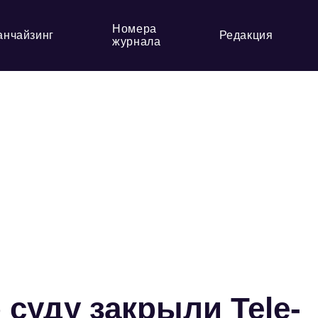
Номера
анчайзинг
Редакция
журнала
 суду закрыли Tele-