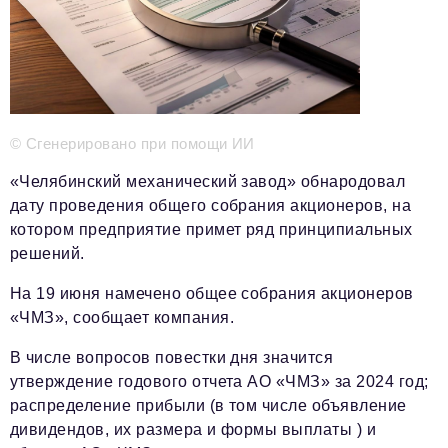
Телефон редакции:
+7 495 727-01-67
Электронные почты редакции:
Информационный отдел
info@business-magazine.online
© Сгенерировано при помощи ИИ
Отдел рекламы
«Челябинский механический завод» обнародовал
reklama@business-magazine.online
дату проведения общего собрания акционеров, на
Отдел распространения/редакционная подписка
котором предприятие примет ряд принципиальных
podpiska@business-magazine.online
решений.
Отдел по работе с партнерами
partner@business-magazine.online
На 19 июня намечено общее собрания акционеров
«ЧМЗ», сообщает компания.
В числе вопросов повестки дня значится
утверждение годового отчета АО «ЧМЗ» за 2024 год;
распределение прибыли (в том числе объявление
дивидендов, их размера и формы выплаты ) и