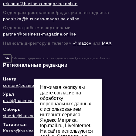
reklama@business-magazine.online
Отдел распространения/редакционная подписка
podpiska@business-magazine.online
Отдел по работе с партнерами
partner@business-magazine.online
Написать директору в телеграм
@mazov
или
MAX
16+
Сайт может содержать контент, не предназначенный для лиц младше 16-ти лет.
Региональные редакции
Центр
center@business-magazine.online
Нажимая кнопку вы
даете согласие на
Урал
обработку
ural@business-magazine.online
персональных данных
с использованием
Сибирь
интернет-сервиса
siberia@business-magazine.online
Яндекс.Метрика,
Татарстан
top.mail.ru, LiveInternet.
На сайте используются
Kazan@business-magazine.online