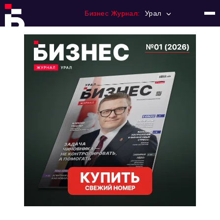
Бизнес Журнал:
Урал
Главная
Франчайзинг
Номера журнала
Контакты
Категории:
Альтернатива
Стиль жизни
Тема номера
HR
Персона номера