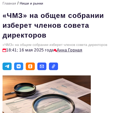
/
Главная
Ниши и рынки
Инфраструктура развития
«ЧМЗ» на общем собрании
Технологии и тренды
изберет членов совета
Ниши и рынки
директоров
Цитаты
«ЧМЗ» на общем собрании изберет членов совета директоров
Туризм
18:41; 16 мая 2025 года
Анна Горная
Новости
Импортозамещение
ИННОПРОМ
Топ-100 влиятельных людей Свердловской области
Авторские материалы
Видео
ТОП-100 влиятельных людей — 2025