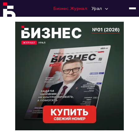
Бизнес Журнал:
Урал
Главная
Франчайзинг
Номера журнала
Контакты
Категории:
Альтернатива
Стиль жизни
Тема номера
HR
Персона номера