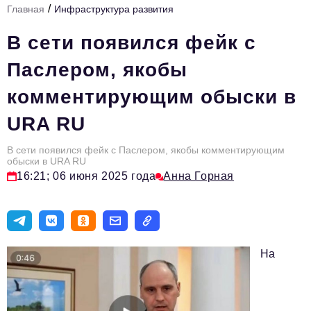
/
Главная
Инфраструктура развития
Инфраструктура развития
В сети появился фейк с
Технологии и тренды
Паслером, якобы
Ниши и рынки
комментирующим обыски в
Цитаты
URA RU
Туризм
Новости
В сети появился фейк с Паслером, якобы комментирующим
обыски в URA RU
16:21; 06 июня 2025 года
Анна Горная
Импортозамещение
ИННОПРОМ
Топ-100 влиятельных людей Свердловской области
На
Авторские материалы
Видео
ТОП-100 влиятельных людей — 2025