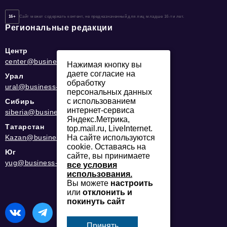
16+
Сайт может содержать контент, не предназначенный для лиц младше 16-ти лет.
Региональные редакции
Центр
center@business-magazine.online
Нажимая кнопку вы
даете согласие на
Урал
обработку
ural@business-magazine.online
персональных данных
с использованием
Сибирь
интернет-сервиса
siberia@business-magazine.online
Яндекс.Метрика,
Татарстан
top.mail.ru, LiveInternet.
Kazan@business-magazine.online
На сайте используются
cookie. Оставаясь на
Юг
сайте, вы принимаете
yug@business-magazine.online
все условия
использования.
Вы можете
настроить
или
отклонить и
покинуть сайт
Принять