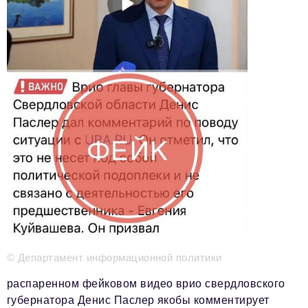
Телефон редакции:
+7 495 727-01-67
Электронные почты редакции:
Информационный отдел
info@business-magazine.online
Отдел рекламы
reklama@business-magazine.online
Отдел распространения/редакционная подписка
podpiska@business-magazine.online
Отдел по работе с партнерами
partner@business-magazine.online
© Департамент информационной политики
распаренном фейковом видео врио свердловского
губернатора Денис Паслер якобы комментирует