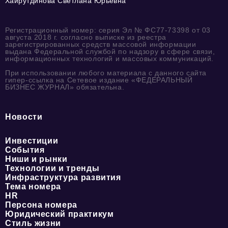
Хайрутдинова Светлана Юрьевна
Регистрационный номер: серия Эл № ФС77-73398 от 03
августа 2018 г. согласно выписке из реестра
зарегистрированных средств массовой информации
выдана Федеральной службой по надзору в сфере связи,
информационных технологий и массовых коммуникаций.
При использовании любого материала с данного сайта
гипер-ссылка на Сетевое издание «ФЕДЕРАЛЬНЫЙ
БИЗНЕС ЖУРНАЛ» обязательна.
Новости
Инвестиции
События
Ниши и рынки
Технологии и тренды
Инфраструктура развития
Тема номера
HR
Персона номера
Юридический практикум
Стиль жизни