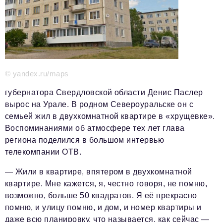
Телефон редакции:
+7 495 727-01-67
Электронные почты редакции:
Информационный отдел
info@business-magazine.online
© yandex.ru/maps
Отдел рекламы
reklama@business-magazine.online
губернатора Свердловской области Денис Паслер
вырос на Урале. В родном Североуральске он с
Отдел распространения/редакционная подписка
podpiska@business-magazine.online
семьей жил в двухкомнатной квартире в «хрущевке».
Воспоминаниями об атмосфере тех лет глава
Отдел по работе с партнерами
partner@business-magazine.online
региона поделился в большом интервью
телекомпании ОТВ.
— Жили в квартире, впятером в двухкомнатной
квартире. Мне кажется, я, честно говоря, не помню,
возможно, больше 50 квадратов. Я её прекрасно
помню, и улицу помню, и дом, и номер квартиры и
даже всю планировку, что называется, как сейчас —