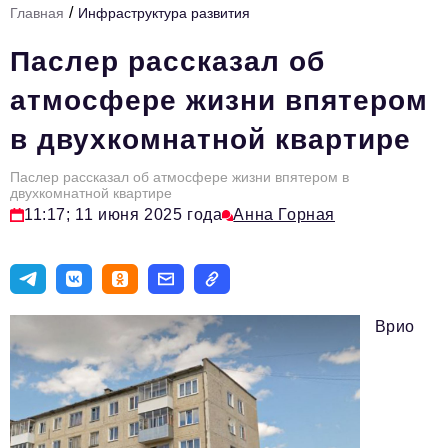
/
Главная
Инфраструктура развития
Инфраструктура развития
Паслер рассказал об
Технологии и тренды
атмосфере жизни впятером
Ниши и рынки
в двухкомнатной квартире
Цитаты
Паслер рассказал об атмосфере жизни впятером в
Туризм
двухкомнатной квартире
11:17; 11 июня 2025 года
Анна Горная
Новости
Импортозамещение
ИННОПРОМ
Врио
Топ-100 влиятельных людей Свердловской области
Авторские материалы
Видео
ТОП-100 влиятельных людей — 2025