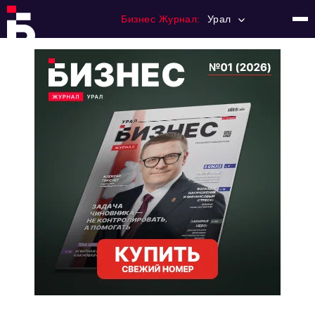
Бизнес Журнал:
Урал
Главная
Франчайзинг
Номера журнала
Контакты
Категории:
Альтернатива
Стиль жизни
Тема номера
HR
Персона номера