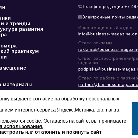
Телефон редакции:
+7 49
ии
Электронные почты реда
ынки
ии и тренды
Информационный отдел
уктура развития
info@business-magazine.onl
ера
Отдел рекламы
номера
reklama@business-magazine
кий практикум
зни
Отдел распространения/р
подписка
амещение
podpiska@business-magazin
Отдел по работе с партне
е материалы
partner@business-magazine
Написать директору в тел
@mazov
или
MAX
пку вы даете согласие на обработку персональных
анием интернет-сервиса Яндекс.Метрика, top.mail.ru,
пользуются cookie. Оставаясь на сайте, вы принимаете
Сайт может содержать контент, не пред
16+
младше 16-ти лет.
я использования.
настроить
или
отклонить и покинуть сайт