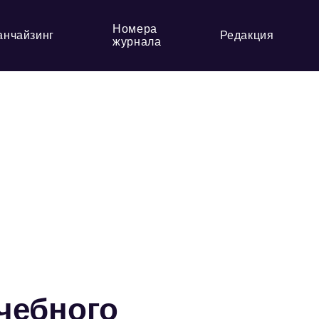
Номера
анчайзинг
Редакция
журнала
чебного