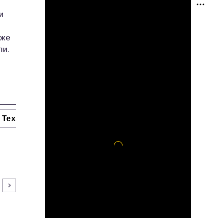
и
кже
ли.
Технологии и тренды
Ниши и рынки
Цитаты