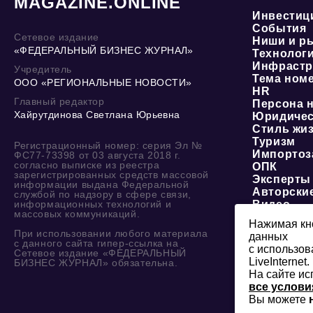
MAGAZINE.ONLINE
Инвестиц
События
Сетевое издание
Ниши и р
«ФЕДЕРАЛЬНЫЙ БИЗНЕС ЖУРНАЛ»
Технолог
Инфрастр
Учредитель
Тема ном
ООО «РЕГИОНАЛЬНЫЕ НОВОСТИ»
HR
Главный редактор
Персона 
Хайрутдинова Светлана Юрьевна
Юридичес
Стиль жи
Туризм
Регистрационный номер: серия Эл №
Импортоз
ФС77-73398 от 03 августа 2018 г.
согласно выписке из реестра
ОПК
зарегистрированных средств массовой
Эксперты
информации выдана Федеральной
Авторски
службой по надзору в сфере связи,
информационных технологий и
Видео
массовых коммуникаций.
Нажимая кно
При использовании любого материала
данных
с данного сайта гипер-ссылка на
с использов
Сетевое издание «ФЕДЕРАЛЬНЫЙ
LiveInternet.
БИЗНЕС ЖУРНАЛ» обязательна.
На сайте ис
все услови
Вы можете