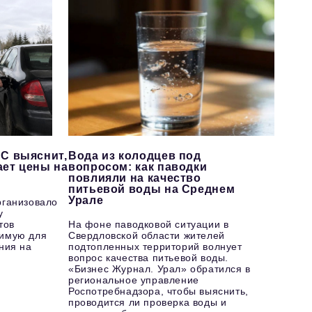
С выяснит,
Вода из колодцев под
ает цены на
вопросом: как паводки
повлияли на качество
питьевой воды на Среднем
Урале
рганизовало
у
тов
На фоне паводковой ситуации в
имую для
Свердловской области жителей
ния на
подтопленных территорий волнует
вопрос качества питьевой воды.
«Бизнес Журнал. Урал» обратился в
региональное управление
Роспотребнадзора, чтобы выяснить,
проводится ли проверка воды и