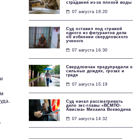
страдания из-за плохой воды
07 августа 18:20
Суд оставил под стражей
одного из фигурантов дела
об избиении свердловского
ученого
07 августа 16:30
Свердловчан предупредили о
сильных дождях, грозах и
граде
ли
07 августа 15:19
ом
уда.
Суд начал рассматривать
дело экс-главы «ВСМПО-
Ависма» Михаила Воеводина
07 августа 14:32
д