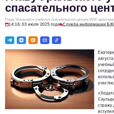
спасательного цен
Главу Уральского учебного спасательного центра МЧС арестова
14:16; 03 июля 2025 года
Служба информации БЖ
Екатери
август
учебный
сотрудн
использ
участке
«Ходата
Скульди
стражу 
вступил