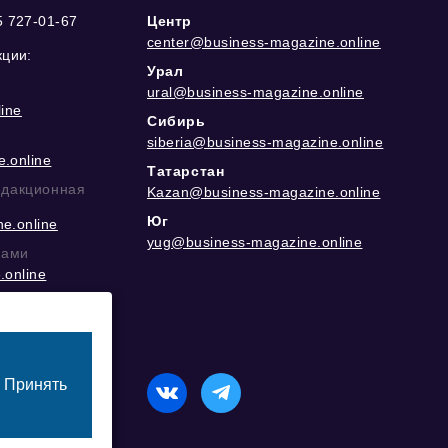
5 727-01-67
Центр
center@business-magazine.online
кции:
Урал
ural@business-magazine.online
ine
Сибирь
siberia@business-magazine.online
.online
Татарстан
едакционная
Kazan@business-magazine.online
Юг
e.online
yug@business-magazine.online
рами
.online
еграм
Принять
назначенный для лиц