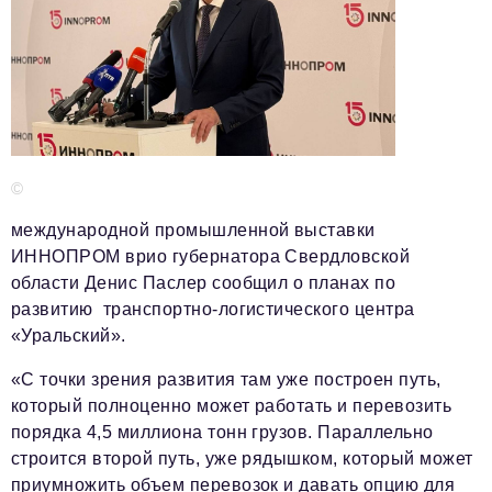
Телефон редакции:
+7 495 727-01-67
Электронные почты редакции:
Информационный отдел
info@business-magazine.online
Отдел рекламы
©
reklama@business-magazine.online
международной промышленной выставки
Отдел распространения/редакционная подписка
podpiska@business-magazine.online
ИННОПРОМ врио губернатора Свердловской
области Денис Паслер сообщил о планах по
Отдел по работе с партнерами
развитию транспортно-логистического центра
partner@business-magazine.online
«Уральский».
«С точки зрения развития там уже построен путь,
который полноценно может работать и перевозить
порядка 4,5 миллиона тонн грузов. Параллельно
строится второй путь, уже рядышком, который может
приумножить объем перевозок и давать опцию для