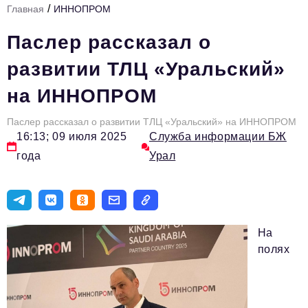
/
Главная
ИННОПРОМ
Инфраструктура развития
Паслер рассказал о
Технологии и тренды
развитии ТЛЦ «Уральский»
Ниши и рынки
на ИННОПРОМ
Цитаты
Паслер рассказал о развитии ТЛЦ «Уральский» на ИННОПРОМ
Туризм
16:13; 09 июля 2025
Служба информации БЖ
Новости
года
Урал
Импортозамещение
ИННОПРОМ
Топ-100 влиятельных людей Свердловской области
На
полях
Авторские материалы
Видео
ТОП-100 влиятельных людей — 2025