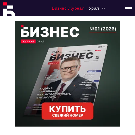
Бизнес Журнал:
Урал
Главная
Франчайзинг
Номера журнала
Контакты
Категории:
Альтернатива
Стиль жизни
Тема номера
HR
Персона номера