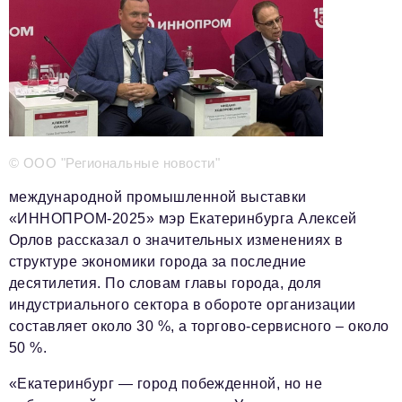
Телефон редакции:
+7 495 727-01-67
Электронные почты редакции:
Информационный отдел
info@business-magazine.online
Отдел рекламы
© ООО "Региональные новости"
reklama@business-magazine.online
Отдел распространения/редакционная подписка
международной промышленной выставки
podpiska@business-magazine.online
«ИННОПРОМ-2025» мэр Екатеринбурга Алексей
Отдел по работе с партнерами
Орлов рассказал о значительных изменениях в
partner@business-magazine.online
структуре экономики города за последние
десятилетия. По словам главы города, доля
индустриального сектора в обороте организации
составляет около 30 %, а торгово-сервисного – около
50 %.
«Екатеринбург — город побежденной, но не