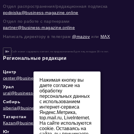
Отдел распространения/редакционная подписка
podpiska@business-magazine.online
Отдел по работе с партнерами
partner@business-magazine.online
Написать директору в телеграм
@mazov
или
MAX
16+
Сайт может содержать контент, не предназначенный для лиц младше 16-ти лет.
Региональные редакции
Центр
center@business-magazine.online
Нажимая кнопку вы
даете согласие на
Урал
обработку
ural@business-magazine.online
персональных данных
с использованием
Сибирь
интернет-сервиса
siberia@business-magazine.online
Яндекс.Метрика,
Татарстан
top.mail.ru, LiveInternet.
На сайте используются
Kazan@business-magazine.online
cookie. Оставаясь на
Юг
сайте, вы принимаете