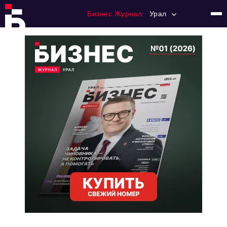
Бизнес Журнал:
Урал
Главная
Франчайзинг
Номера журнала
Контакты
Категории:
Альтернатива
Стиль жизни
Тема номера
HR
Персона номера