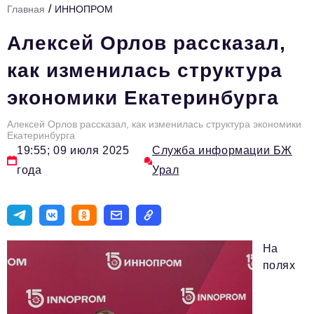
/
Главная
ИННОПРОМ
Инфраструктура развития
Алексей Орлов рассказал,
Технологии и тренды
как изменилась структура
Ниши и рынки
экономики Екатеринбурга
Цитаты
Алексей Орлов рассказал, как изменилась структура экономики
Туризм
Екатеринбурга
19:55; 09 июля 2025
Служба информации БЖ
Новости
года
Урал
Импортозамещение
ИННОПРОМ
Топ-100 влиятельных людей Свердловской области
На
Авторские материалы
полях
Видео
ТОП-100 влиятельных людей — 2025