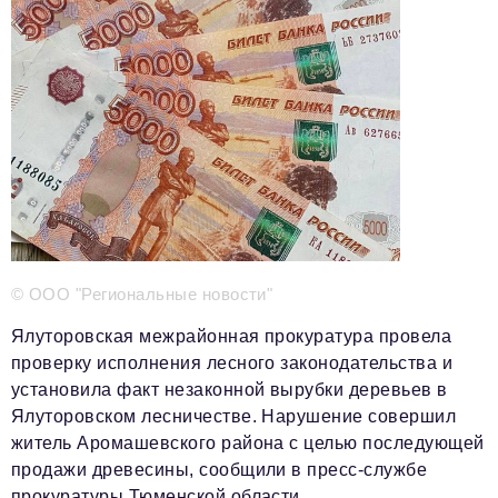
Телефон редакции:
+7 495 727-01-67
Электронные почты редакции:
Информационный отдел
info@business-magazine.online
Отдел рекламы
reklama@business-magazine.online
Отдел распространения/редакционная подписка
podpiska@business-magazine.online
Отдел по работе с партнерами
© ООО "Региональные новости"
partner@business-magazine.online
Ялуторовская межрайонная прокуратура провела
проверку исполнения лесного законодательства и
установила факт незаконной вырубки деревьев в
Ялуторовском лесничестве. Нарушение совершил
житель Аромашевского района с целью последующей
продажи древесины, сообщили в пресс-службе
прокуратуры Тюменской области.