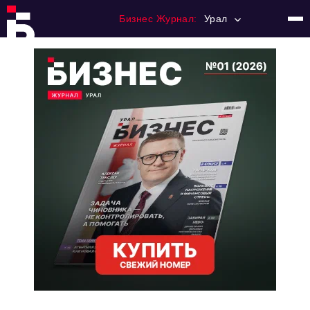
Бизнес Журнал:
Урал
Главная
Франчайзинг
Номера журнала
Контакты
Категории:
Альтернатива
Стиль жизни
Тема номера
HR
Персона номера