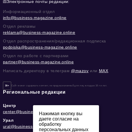
Электронные почты редакции:
Информационный отдел
info@business-magazine.online
Отдел рекламы
reklama@business-magazine.online
Отдел распространения/редакционная подписка
podpiska@business-magazine.online
Отдел по работе с партнерами
partner@business-magazine.online
Написать директору в телеграм
@mazov
или
MAX
16+
Сайт может содержать контент, не предназначенный для лиц младше 16-ти лет.
Региональные редакции
Центр
center@business-magazine.online
Нажимая кнопку вы
даете согласие на
Урал
обработку
ural@business-magazine.online
персональных данных