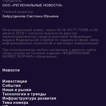
Учредитель
ООО «РЕГИОНАЛЬНЫЕ НОВОСТИ»
Главный редактор
Хайрутдинова Светлана Юрьевна
Регистрационный номер: серия Эл № ФС77-73398 от 03
августа 2018 г. согласно выписке из реестра
зарегистрированных средств массовой информации
выдана Федеральной службой по надзору в сфере связи,
информационных технологий и массовых коммуникаций.
При использовании любого материала с данного сайта
гипер-ссылка на Сетевое издание «ФЕДЕРАЛЬНЫЙ
БИЗНЕС ЖУРНАЛ» обязательна.
Новости
Инвестиции
События
Ниши и рынки
Технологии и тренды
Инфраструктура развития
Тема номера