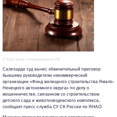
Телефон редакции:
+7 495 727-01-67
Электронные почты редакции:
Информационный отдел
info@business-magazine.online
Отдел рекламы
reklama@business-magazine.online
Отдел распространения/редакционная подписка
© Картинка сгенерирована ИИ
podpiska@business-magazine.online
Отдел по работе с партнерами
Салехарде суд вынес обвинительный приговор
partner@business-magazine.online
бывшему руководителю некоммерческой
организации «Фонд жилищного строительства Ямало-
Ненецкого автономного округа» по делу о
мошенничестве, связанном со строительством
детского сада и животноводческого комплекса,
сообщает пресс-служба СУ СК России по ЯНАО.