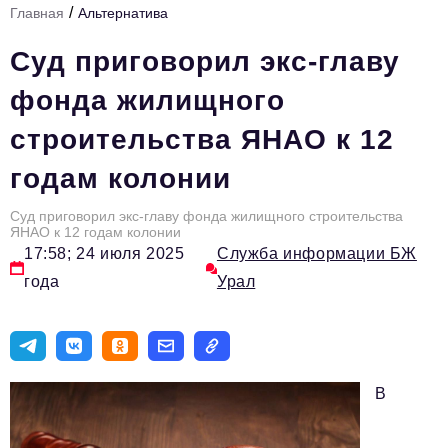
/
Главная
Альтернатива
Инфраструктура развития
Суд приговорил экс-главу
Технологии и тренды
фонда жилищного
Ниши и рынки
строительства ЯНАО к 12
Цитаты
годам колонии
Туризм
Новости
Суд приговорил экс-главу фонда жилищного строительства
ЯНАО к 12 годам колонии
17:58; 24 июля 2025
Служба информации БЖ
Импортозамещение
года
Урал
ИННОПРОМ
Топ-100 влиятельных людей Свердловской области
Авторские материалы
В
Видео
ТОП-100 влиятельных людей — 2025