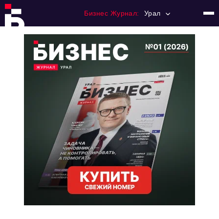
Бизнес Журнал:
Урал
Главная
Франчайзинг
Номера журнала
Контакты
Категории:
Альтернатива
Стиль жизни
Тема номера
HR
Персона номера