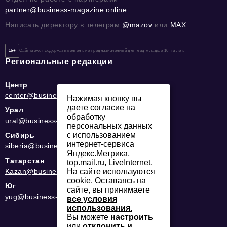
partner@business-magazine.online
Написать директору в телеграм
@mazov
или
MAX
16+
Сайт может содержать контент, не предназначенный для лиц младше 16-ти лет.
Региональные редакции
Центр
center@business-magazine.online
Нажимая кнопку вы
даете согласие на
Урал
обработку
ural@business-magazine.online
персональных данных
с использованием
Сибирь
интернет-сервиса
siberia@business-magazine.online
Яндекс.Метрика,
Татарстан
top.mail.ru, LiveInternet.
На сайте используются
Kazan@business-magazine.online
cookie. Оставаясь на
Юг
сайте, вы принимаете
yug@business-magazine.online
все условия
использования.
Вы можете
настроить
или
отклонить и