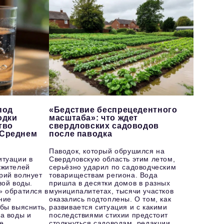
под
«Бедствие беспрецедентного
одки
масштаба»: что ждет
тво
свердловских садоводов
 Среднем
после паводка
Паводок, который обрушился на
итуации в
Свердловскую область этим летом,
 жителей
серьёзно ударил по садоводческим
рий волнует
товариществам региона. Вода
вой воды.
пришла в десятки домов в разных
» обратился в
муниципалитетах, тысячи участков
ние
оказались подтоплены. О том, как
бы выяснить,
развивается ситуация и с какими
а воды и
последствиями стихии предстоит
е
столкнуться садоводам, редакции