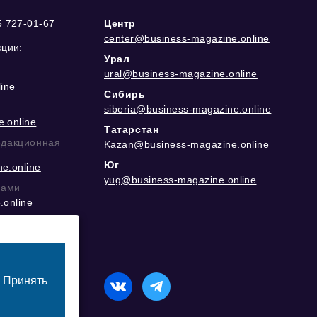
5 727-01-67
Центр
center@business-magazine.online
кции:
Урал
ural@business-magazine.online
ine
Сибирь
siberia@business-magazine.online
.online
Татарстан
едакционная
Kazan@business-magazine.online
Юг
e.online
yug@business-magazine.online
рами
.online
еграм
Принять
назначенный для лиц