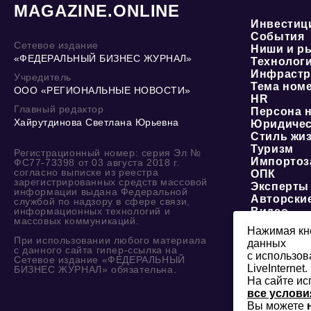
MAGAZINE.ONLINE
Инвестиц
События
Сетевое издание
Ниши и р
«ФЕДЕРАЛЬНЫЙ БИЗНЕС ЖУРНАЛ»
Технолог
Инфрастр
Учредитель
Тема ном
ООО «РЕГИОНАЛЬНЫЕ НОВОСТИ»
HR
Главный редактор
Персона 
Хайрутдинова Светлана Юрьевна
Юридичес
Стиль жи
Туризм
Регистрационный номер: серия Эл №
Импортоз
ФС77-73398 от 03 августа 2018 г.
согласно выписке из реестра
ОПК
зарегистрированных средств массовой
Эксперты
информации выдана Федеральной
Авторски
службой по надзору в сфере связи,
информационных технологий и
Видео
массовых коммуникаций.
Нажимая кно
При использовании любого материала
данных
с данного сайта гипер-ссылка на
с использов
Сетевое издание «ФЕДЕРАЛЬНЫЙ
LiveInternet.
БИЗНЕС ЖУРНАЛ» обязательна.
На сайте ис
все услови
Вы можете