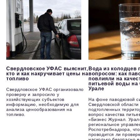
Свердловское УФАС выяснит,
Вода из колодцев 
кто и как накручивает цены на
вопросом: как пав
топливо
повлияли на качес
питьевой воды на
Урале
Свердловское УФАС организовало
проверку и запросило у
хозяйствующих субъектов
На фоне паводковой с
информацию, необходимую для
Свердловской области
анализа ценообразования на
подтопленных террито
топливо.
вопрос качества питье
«Бизнес Журнал. Урал
региональное управле
Роспотребнадзора, что
проводится ли проверк
насколько безопасно е