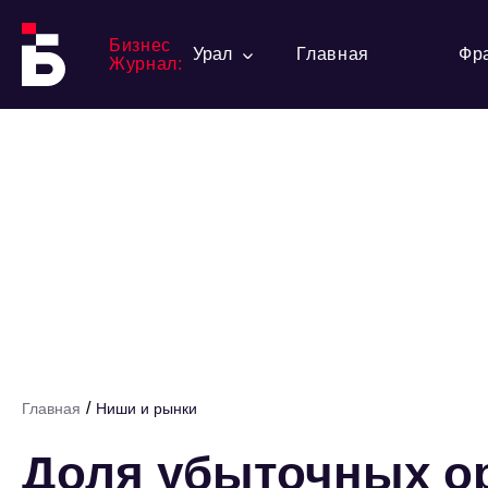
Бизнес
Урал
Главная
Фр
Журнал:
/
Главная
Ниши и рынки
Доля убыточных ор