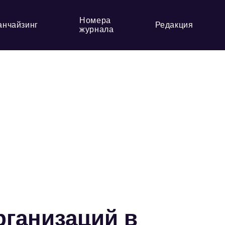
Номера
анчайзинг
Редакция
журнала
ганизаций в