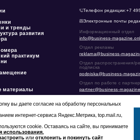
Телефон редакции:
+7 49
ии
Электронные почты реда
ынки
ии и тренды
Информационный отдел
уктура развития
info@business-magazine.onl
ера
Отдел рекламы
номера
reklama@business-magazine
кий практикум
зни
Отдел распространения/р
подписка
амещение
podpiska@business-magazin
Отдел по работе с партне
е материалы
partner@business-magazine
Написать директору в тел
@mazov
или
MAX
пку вы даете согласие на обработку персональных
анием интернет-сервиса Яндекс.Метрика, top.mail.ru,
пользуются cookie. Оставаясь на сайте, вы принимаете
Сайт может содержать контент, не пред
16+
младше 16-ти лет.
я использования.
настроить
или
отклонить и покинуть сайт