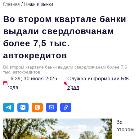
/
Главная
Ниши и рынки
Инфраструктура развития
Во втором квартале банки
Технологии и тренды
выдали свердловчанам
Ниши и рынки
более 7,5 тыс.
Цитаты
автокредитов
Туризм
Новости
Во втором квартале банки выдали свердловчанам более 7,5
тыс. автокредитов
16:39; 30 июля 2025
Служба информации БЖ
Импортозамещение
года
Урал
ИННОПРОМ
Топ-100 влиятельных людей Свердловской области
Авторские материалы
Во
Видео
втором
ТОП-100 влиятельных людей — 2025