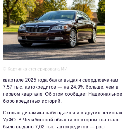
Телефон редакции:
+7 495 727-01-67
Электронные почты редакции:
Информационный отдел
info@business-magazine.online
Отдел рекламы
reklama@business-magazine.online
Отдел распространения/редакционная подписка
podpiska@business-magazine.online
© Картинка сгенерирована ИИ
Отдел по работе с партнерами
квартале 2025 года банки выдали свердловчанам
partner@business-magazine.online
7,57 тыс. автокредитов — на 24,9% больше, чем в
первом квартале. Об этом сообщает Национальное
бюро кредитных историй.
Схожая динамика наблюдается и в других регионах
УрФО. В Челябинской области во втором квартале
было выдано 7,02 тыс. автокредитов — рост