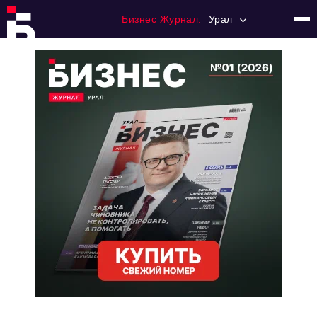
Бизнес Журнал:
Урал
Главная
Франчайзинг
Номера журнала
Контакты
Категории:
Альтернатива
Стиль жизни
Тема номера
HR
Персона номера