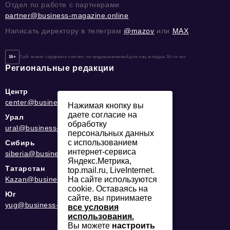
Отдел по работе с партнерами
partner@business-magazine.online
Написать директору в телеграм
@mazov
или
MAX
16+
Сайт может содержать контент, не предназначенный для лиц младше 16-ти лет.
Региональные редакции
Центр
center@business-magazine.online
Нажимая кнопку вы
даете согласие на
Урал
обработку
ural@business-magazine.online
персональных данных
с использованием
Сибирь
интернет-сервиса
siberia@business-magazine.online
Яндекс.Метрика,
Татарстан
top.mail.ru, LiveInternet.
Kazan@business-magazine.online
На сайте используются
cookie. Оставаясь на
Юг
сайте, вы принимаете
yug@business-magazine.online
все условия
использования.
Вы можете
настроить