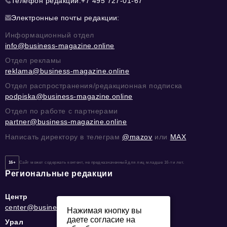
Телефон редакции:
+7 495 727-01-67
Электронные почты редакции:
Информационный отдел
info@business-magazine.online
Отдел рекламы
reklama@business-magazine.online
Отдел распространения/редакционная подписка
podpiska@business-magazine.online
Отдел по работе с партнерами
partner@business-magazine.online
Написать директору в телеграм
@mazov
или
MAX
16+
Сайт может содержать контент, не предназначенный для лиц младше 16-ти лет.
Региональные редакции
Центр
center@business-magazine.online
Нажимая кнопку вы
даете согласие на
Урал