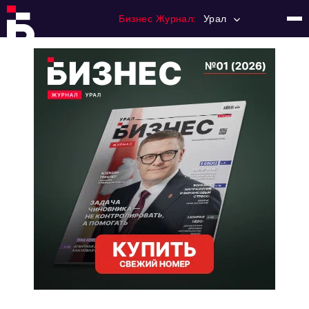
Бизнес Журнал:
Урал
Главная
Франчайзинг
Номера журнала
Контакты
Категории:
Альтернатива
Стиль жизни
Тема номера
HR
Персона номера