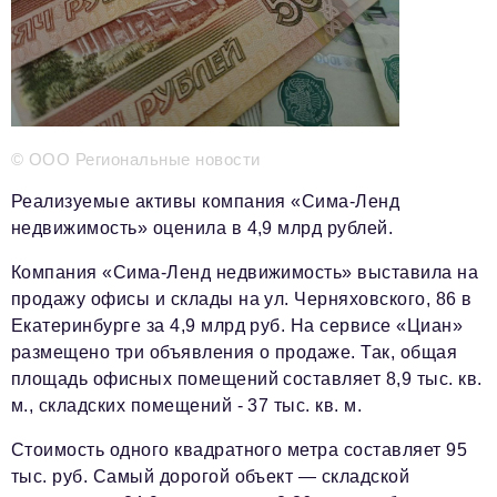
Телефон редакции:
+7 495 727-01-67
Электронные почты редакции:
Информационный отдел
info@business-magazine.online
© ООО Региональные новости
Отдел рекламы
Реализуемые активы компания «Сима-Ленд
reklama@business-magazine.online
недвижимость» оценила в 4,9 млрд рублей.
Отдел распространения/редакционная подписка
podpiska@business-magazine.online
Компания «Сима-Ленд недвижимость» выставила на
Отдел по работе с партнерами
продажу офисы и склады на ул. Черняховского, 86 в
partner@business-magazine.online
Екатеринбурге за 4,9 млрд руб. На сервисе «Циан»
размещено три объявления о продаже. Так, общая
площадь офисных помещений составляет 8,9 тыс. кв.
м., складских помещений - 37 тыс. кв. м.
Стоимость одного квадратного метра составляет 95
тыс. руб. Самый дорогой объект — складской