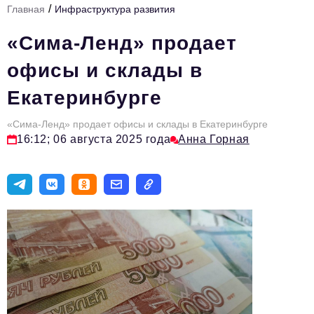
/
Главная
Инфраструктура развития
Инфраструктура развития
«Сима-Ленд» продает
Технологии и тренды
офисы и склады в
Ниши и рынки
Екатеринбурге
Цитаты
«Сима-Ленд» продает офисы и склады в Екатеринбурге
Туризм
16:12; 06 августа 2025 года
Анна Горная
Новости
Импортозамещение
ИННОПРОМ
Топ-100 влиятельных людей Свердловской области
Авторские материалы
Видео
ТОП-100 влиятельных людей — 2025