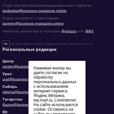
Отдел распространения/редакционная подписка
podpiska@business-magazine.online
Отдел по работе с партнерами
partner@business-magazine.online
Написать директору в телеграм
@mazov
или
MAX
16+
Сайт может содержать контент, не предназначенный для лиц младше 16-ти лет.
Региональные редакции
Центр
center@business-magazine.online
Нажимая кнопку вы
даете согласие на
Урал
обработку
ural@business-magazine.online
персональных данных
с использованием
Сибирь
интернет-сервиса
siberia@business-magazine.online
Яндекс.Метрика,
Татарстан
top.mail.ru, LiveInternet.
Kazan@business-magazine.online
На сайте используются
cookie. Оставаясь на
Юг
сайте, вы принимаете