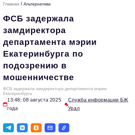
/
Главная
Альтернатива
Инфраструктура развития
ФСБ задержала
Технологии и тренды
замдиректора
Ниши и рынки
департамента мэрии
Цитаты
Екатеринбурга по
Туризм
подозрению в
Новости
мошенничестве
Импортозамещение
ИННОПРОМ
ФСБ задержала замдиректора департамента мэрии
Екатеринбурга
Топ-100 влиятельных людей Свердловской области
13:48; 08 августа 2025
Служба информации БЖ
года
Урал
Авторские материалы
Видео
ТОП-100 влиятельных людей — 2025