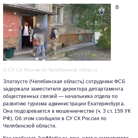
В
Телефон редакции:
+7 495 727-01-67
Электронные почты редакции:
Информационный отдел
info@business-magazine.online
Отдел рекламы
reklama@business-magazine.online
Отдел распространения/редакционная подписка
© СУ СК России по Челябинской области
podpiska@business-magazine.online
Отдел по работе с партнерами
Златоусте (Челябинская область) сотрудники ФСБ
partner@business-magazine.online
задержали заместителя директора департамента
общественных связей — начальника отдела по
развитию туризма администрации Екатеринбурга.
Она подозревается в мошенничестве (ч. 3 ст. 159 УК
РФ). Об этом сообщили в СУ СК России по
Челябинской области.