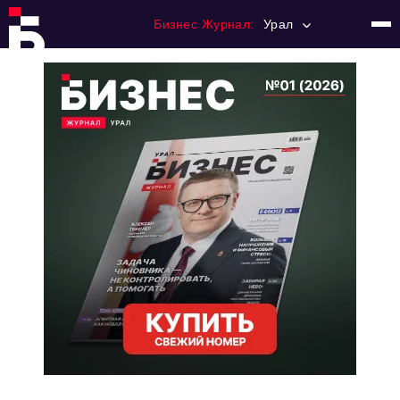
Бизнес Журнал:
Урал
Главная
Франчайзинг
Номера журнала
Контакты
Категории:
Альтернатива
Стиль жизни
Тема номера
HR
Персона номера