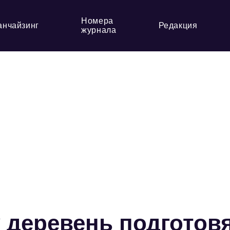
Номера
анчайзинг
Редакция
журнала
 деревень подготов