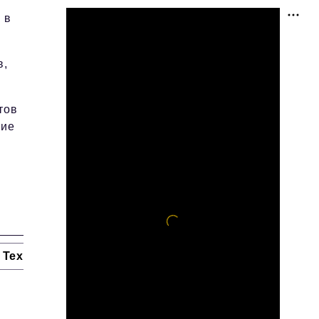
 в
в,
.
тов
ние
Технологии и тренды
Ниши и рынки
Цитаты