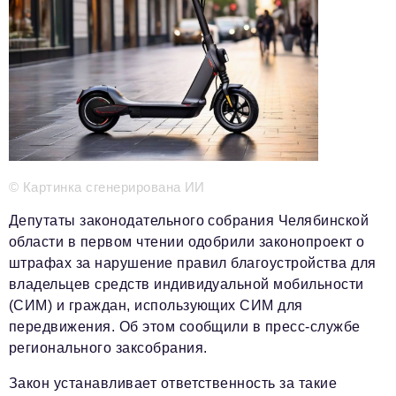
Телефон редакции:
+7 495 727-01-67
Электронные почты редакции:
Информационный отдел
info@business-magazine.online
Отдел рекламы
reklama@business-magazine.online
Отдел распространения/редакционная подписка
© Картинка сгенерирована ИИ
podpiska@business-magazine.online
Депутаты законодательного собрания Челябинской
Отдел по работе с партнерами
области в первом чтении одобрили законопроект о
partner@business-magazine.online
штрафах за нарушение правил благоустройства для
владельцев средств индивидуальной мобильности
(СИМ) и граждан, использующих СИМ для
передвижения. Об этом сообщили в пресс-службе
регионального заксобрания.
Закон устанавливает ответственность за такие