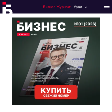
Бизнес Журнал:
Урал
Главная
Франчайзинг
Номера журнала
Контакты
Категории:
Альтернатива
Стиль жизни
Тема номера
HR
Персона номера