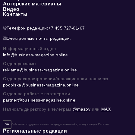
Авторские материалы
Видео
Контакты
Телефон редакции:
+7 495 727-01-67
Электронные почты редакции:
Информационный отдел
info@business-magazine.online
Отдел рекламы
reklama@business-magazine.online
Отдел распространения/редакционная подписка
podpiska@business-magazine.online
Отдел по работе с партнерами
partner@business-magazine.online
Написать директору в телеграм
@mazov
или
MAX
16+
Сайт может содержать контент, не предназначенный для лиц младше 16-ти лет.
Региональные редакции