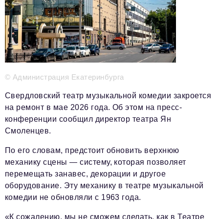
Телефон редакции:
+7 495 727-01-67
Электронные почты редакции:
Информационный отдел
info@business-magazine.online
© Администрация Екатеринбурга
Отдел рекламы
reklama@business-magazine.online
Свердловский театр музыкальной комедии закроется
Отдел распространения/редакционная подписка
на ремонт в мае 2026 года. Об этом на пресс-
podpiska@business-magazine.online
конференции сообщил директор театра Ян
Отдел по работе с партнерами
Смоленцев.
partner@business-magazine.online
По его словам, предстоит обновить верхнюю
механику сцены — систему, которая позволяет
перемещать занавес, декорации и другое
оборудование. Эту механику в театре музыкальной
комедии не обновляли с 1963 года.
«К сожалению, мы не сможем сделать, как в Театре