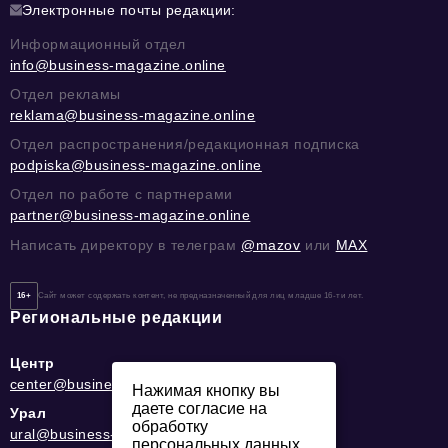
Электронные почты редакции:
Информационный отдел
info@business-magazine.online
Отдел рекламы
reklama@business-magazine.online
Отдел распространения/редакционная подписка
podpiska@business-magazine.online
Отдел по работе с партнерами
partner@business-magazine.online
Написать директору в телеграм
@mazov
или
MAX
16+
Сайт может содержать контент, не предназначенный для лиц младше 16-ти лет.
Региональные редакции
Центр
center@business-magazine.online
Нажимая кнопку вы
даете согласие на
Урал
обработку
ural@business-magazine.online
персональных данных