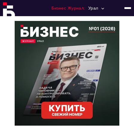
Бизнес Журнал:
Урал
Главная
Франчайзинг
Номера журнала
Контакты
Категории:
Альтернатива
Стиль жизни
Тема номера
HR
Персона номера