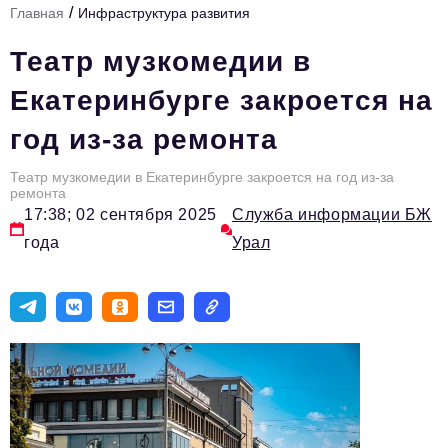
/
Главная
Инфраструктура развития
Инфраструктура развития
Театр музкомедии в
Технологии и тренды
Екатеринбурге закроется на
Ниши и рынки
год из-за ремонта
Цитаты
Театр музкомедии в Екатеринбурге закроется на год из-за
Туризм
ремонта
17:38; 02 сентября 2025
Служба информации БЖ
Новости
года
Урал
Импортозамещение
ИННОПРОМ
Топ-100 влиятельных людей Свердловской области
Авторские материалы
Видео
ТОП-100 влиятельных людей — 2025