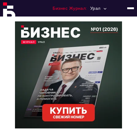
Бизнес Журнал:
Урал
Главная
Франчайзинг
Номера журнала
Контакты
Категории:
Альтернатива
Стиль жизни
Тема номера
HR
Персона номера