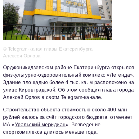
Телефон редакции:
+7 495 727-01-67
Электронные почты редакции:
Информационный отдел
info@business-magazine.online
© Telegram-канал главы Екатеринбурга
Отдел рекламы
Алексея Орлова
reklama@business-magazine.online
Отдел распространения/редакционная подписка
Орджоникидзевском районе Екатеринбурга открылся
podpiska@business-magazine.online
физкультурно-оздоровительный комплекс «Легенда».
Отдел по работе с партнерами
Здание площадью более 4 тыс. кв. м расположено на
partner@business-magazine.online
улице Кировградской. Об этом сообщил глава города
Алексей Орлов в своtм Telegram-канале.
Строительство объекта стоимостью около 400 млн
рублей велось за счёт городского бюджета, отмечает
ИА «
Уральский меридиан
». Возведение
спорткомплекса длилось меньше года.