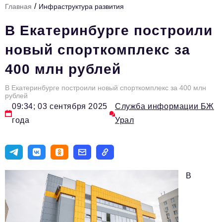
/
Главная
Инфраструктура развития
Инфраструктура развития
В Екатеринбурге построили
Технологии и тренды
новый спорткомплекс за
Ниши и рынки
400 млн рублей
Цитаты
В Екатеринбурге построили новый спорткомплекс за 400 млн
Туризм
рублей
09:34; 03 сентября 2025
Служба информации БЖ
Новости
года
Урал
Импортозамещение
ИННОПРОМ
Топ-100 влиятельных людей Свердловской области
В
Авторские материалы
Видео
ТОП-100 влиятельных людей — 2025