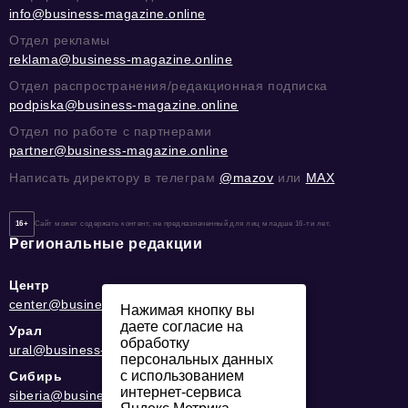
info@business-magazine.online
Отдел рекламы
reklama@business-magazine.online
Отдел распространения/редакционная подписка
podpiska@business-magazine.online
Отдел по работе с партнерами
partner@business-magazine.online
Написать директору в телеграм
@mazov
или
MAX
16+
Сайт может содержать контент, не предназначенный для лиц младше 16-ти лет.
Региональные редакции
Центр
center@business-magazine.online
Нажимая кнопку вы
даете согласие на
Урал
обработку
ural@business-magazine.online
персональных данных
с использованием
Сибирь
интернет-сервиса
siberia@business-magazine.online