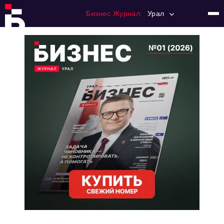
Бизнес Журнал:
Урал
Главная
Франчайзинг
Номера журнала
Контакты
Категории:
Альтернатива
Стиль жизни
Тема номера
HR
Персона номера