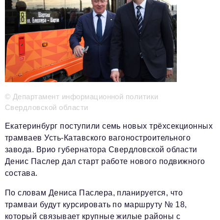
Телефон редакции:
+7 495 727-01-67
Электронные почты редакции:
Информационный отдел
info@business-magazine.online
Отдел рекламы
reklama@business-magazine.online
© Департамент информационной политики
Отдел распространения/редакционная подписка
Свердловской области
podpiska@business-magazine.online
Екатеринбург поступили семь новых трёхсекционных
Отдел по работе с партнерами
трамваев Усть-Катавского вагоностроительного
partner@business-magazine.online
завода. Врио губернатора Свердловской области
Денис Паслер
дал старт работе нового подвижного
состава.
По словам Дениса Паслера, планируется, что
трамваи будут курсировать по маршруту № 18,
который связывает крупные жилые районы с