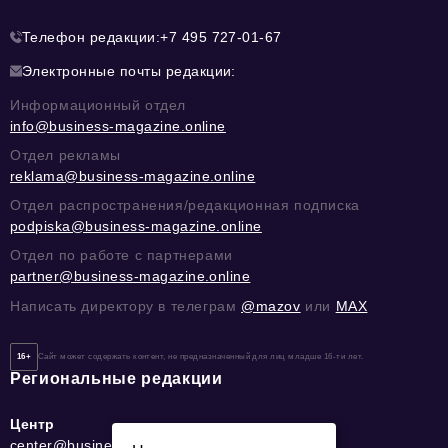
Телефон редакции:
+7 495 727-01-67
Электронные почты редакции:
Информационный отдел
info@business-magazine.online
Отдел рекламы
reklama@business-magazine.online
Отдел распространения/редакционная подписка
podpiska@business-magazine.online
Отдел по работе с партнерами
partner@business-magazine.online
Написать директору в телеграм
@mazov
или
MAX
16+
Сайт может содержать контент, не предназначенный для лиц младше 16-ти лет.
Региональные редакции
Центр
center@business-magazine.online