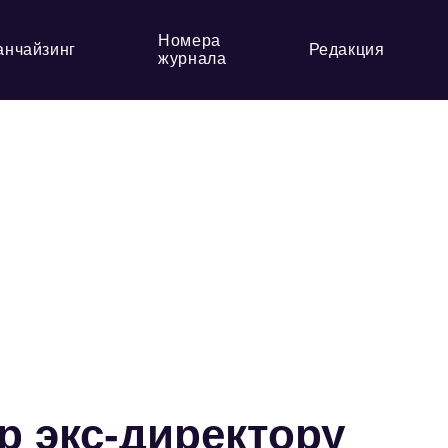
Номера
анчайзинг
Редакция
журнала
р экс-директору