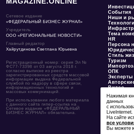
MAGAZINE.ONLINE
Инвестиц
События
Сетевое издание
Ниши и р
«ФЕДЕРАЛЬНЫЙ БИЗНЕС ЖУРНАЛ»
Технолог
Инфрастр
Учредитель
Тема ном
ООО «РЕГИОНАЛЬНЫЕ НОВОСТИ»
HR
Главный редактор
Персона 
Хайрутдинова Светлана Юрьевна
Юридичес
Стиль жи
Туризм
Регистрационный номер: серия Эл №
Импортоз
ФС77-73398 от 03 августа 2018 г.
согласно выписке из реестра
ОПК
зарегистрированных средств массовой
Эксперты
информации выдана Федеральной
Авторски
службой по надзору в сфере связи,
информационных технологий и
Видео
массовых коммуникаций.
Нажимая кно
При использовании любого материала
данных
с данного сайта гипер-ссылка на
с использов
Сетевое издание «ФЕДЕРАЛЬНЫЙ
LiveInternet.
БИЗНЕС ЖУРНАЛ» обязательна.
На сайте ис
все услови
Вы можете