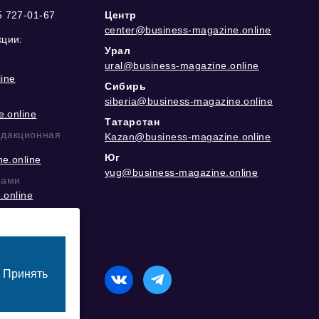
5 727-01-67
Центр
center@business-magazine.online
кции:
Урал
ural@business-magazine.online
ine
Сибирь
siberia@business-magazine.online
.online
Татарстан
едакционная
Kazan@business-magazine.online
Юг
e.online
yug@business-magazine.online
рами
.online
еграм
Принять
назначенный для лиц