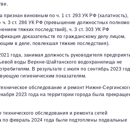
тве.
 признан виновным по ч. 1 ст. 293 УК РФ (халатность), 
» ч. 3 ст. 286 УК РФ (превышение должностных полном
нением тяжких последствий), ч. 3 ст. 303 УК РФ
фикация доказательств по гражданскому делу лицом,
ющим в деле, повлекшая тяжкие последствия).
 2021 года, занимая должность руководителя предприят
итьевой воды Верхне-Шайтанского водохранилища не
требителям. В результате с июля по сентябрь 2023 го
ствующую гигиеническим показателям.
техническое обследование и ремонт Нижне-Сергинског
декабря 2023 года на территории города была прекраще
 технического обследования и ремонта сетей
ода по февраль 2024 года были подтоплены подвальные