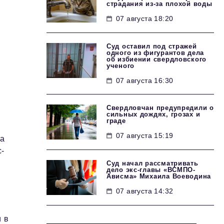
страдания из-за плохой воды
07 августа 18:20
Суд оставил под стражей
одного из фигурантов дела
об избиении свердловского
ученого
07 августа 16:30
Свердловчан предупредили о
сильных дождях, грозах и
граде
07 августа 15:19
да
с-
Суд начал рассматривать
дело экс-главы «ВСМПО-
Ависма» Михаила Воеводина
07 августа 14:32
 в