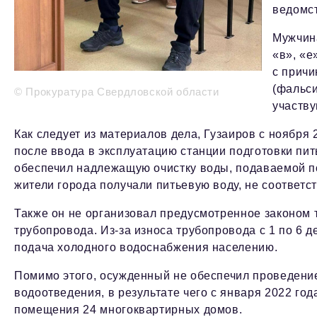
ведомс
Мужчина
«в», «е
с причи
(фальси
© Прокуратура Свердловской области
участву
Как следует из материалов дела, Гузаиров с ноября
после ввода в эксплуатацию станции подготовки п
обеспечил надлежащую очистку воды, подаваемой по
жители города получали питьевую воду, не соответ
Также он не организовал предусмотренное законом 
трубопровода. Из-за износа трубопровода с 1 по 6 
подача холодного водоснабжения населению.
Помимо этого, осужденный не обеспечил проведение
водоотведения, в результате чего с января 2022 г
помещения 24 многоквартирных домов.