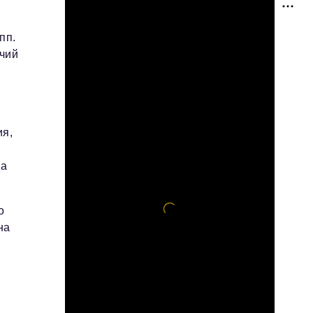
пп.
очий
ия,
да
о
на