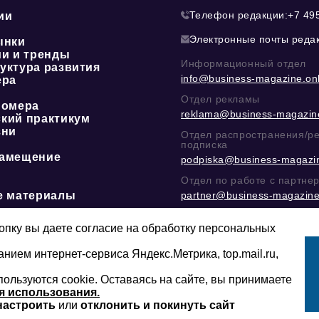
Телефон редакции:
+7 49
ии
Электронные почты реда
ынки
ии и тренды
Информационный отдел
уктура развития
info@business-magazine.onl
ера
Отдел рекламы
номера
reklama@business-magazine
кий практикум
зни
Отдел распространения/р
подписка
амещение
podpiska@business-magazin
Отдел по работе с партне
е материалы
partner@business-magazine
Написать директору в тел
@mazov
или
MAX
пку вы даете согласие на обработку персональных
анием интернет-сервиса Яндекс.Метрика, top.mail.ru,
пользуются cookie. Оставаясь на сайте, вы принимаете
Сайт может содержать контент, не пред
16+
младше 16-ти лет.
я использования.
настроить
или
отклонить и покинуть сайт