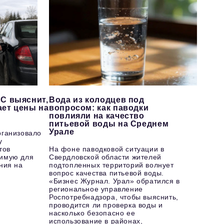
С выяснит,
Вода из колодцев под
ает цены на
вопросом: как паводки
повлияли на качество
питьевой воды на Среднем
Урале
рганизовало
у
тов
На фоне паводковой ситуации в
имую для
Свердловской области жителей
ния на
подтопленных территорий волнует
вопрос качества питьевой воды.
«Бизнес Журнал. Урал» обратился в
региональное управление
Роспотребнадзора, чтобы выяснить,
проводится ли проверка воды и
насколько безопасно ее
использование в районах,