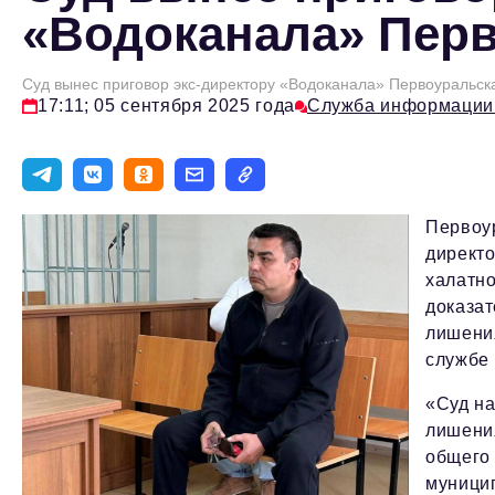
«Водоканала» Пер
Суд вынес приговор экс-директору «Водоканала» Первоуральск
17:11; 05 сентября 2025 года
Служба информации
Первоу
директо
халатн
доказат
лишения
службе 
«Суд на
лишени
общего 
муницип