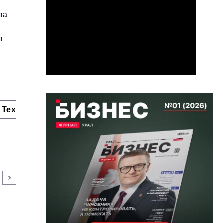
ва
в
Технологии и тренды
Ниши и рынки
Цитаты