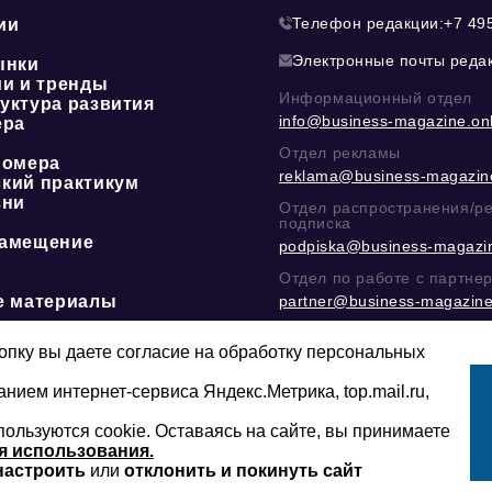
Телефон редакции:
+7 49
ии
Электронные почты реда
ынки
ии и тренды
Информационный отдел
уктура развития
info@business-magazine.onl
ера
Отдел рекламы
номера
reklama@business-magazine
кий практикум
зни
Отдел распространения/р
подписка
амещение
podpiska@business-magazin
Отдел по работе с партне
е материалы
partner@business-magazine
Написать директору в тел
@mazov
или
MAX
пку вы даете согласие на обработку персональных
анием интернет-сервиса Яндекс.Метрика, top.mail.ru,
пользуются cookie. Оставаясь на сайте, вы принимаете
Сайт может содержать контент, не пред
16+
младше 16-ти лет.
я использования.
настроить
или
отклонить и покинуть сайт