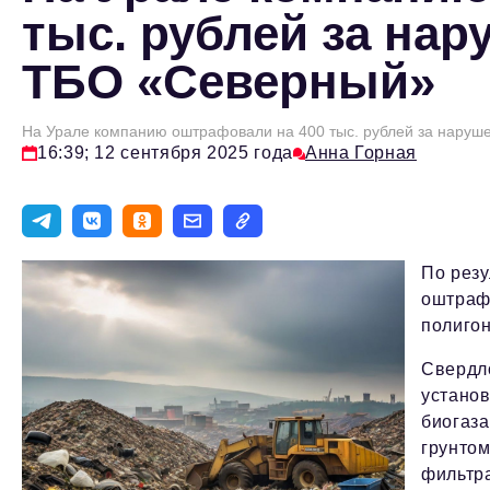
тыс. рублей за нар
ТБО «Северный»
На Урале компанию оштрафовали на 400 тыс. рублей за наруш
16:39; 12 сентября 2025 года
Анна Горная
По рез
оштрафо
полиго
Свердл
установ
биогаза
грунтом
фильтр