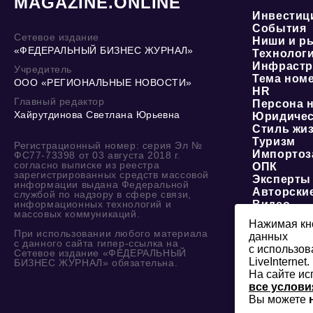
MAGAZINE.ONLINE
Инвестиц
События
Сетевое издание
Ниши и р
«ФЕДЕРАЛЬНЫЙ БИЗНЕС ЖУРНАЛ»
Технолог
Инфрастр
Учредитель
Тема ном
ООО «РЕГИОНАЛЬНЫЕ НОВОСТИ»
HR
Главный редактор
Персона 
Хайрутдинова Светлана Юрьевна
Юридичес
Стиль жи
Туризм
Регистрационный номер: серия Эл №
Импортоз
ФС77-73398 от 03 августа 2018 г.
согласно выписке из реестра
ОПК
зарегистрированных средств массовой
Эксперты
информации выдана Федеральной
Авторски
службой по надзору в сфере связи,
информационных технологий и
Видео
массовых коммуникаций.
Нажимая кно
При использовании любого материала
данных
с данного сайта гипер-ссылка на
с использов
Сетевое издание «ФЕДЕРАЛЬНЫЙ
LiveInternet.
БИЗНЕС ЖУРНАЛ» обязательна.
На сайте ис
все услови
Вы можете