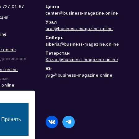
5 727-01-67
Центр
center@business-magazine.online
кции:
Урал
ural@business-magazine.online
ine
Сибирь
siberia@business-magazine.online
.online
Татарстан
едакционная
Kazan@business-magazine.online
Юг
e.online
yug@business-magazine.online
рами
.online
еграм
Принять
назначенный для лиц