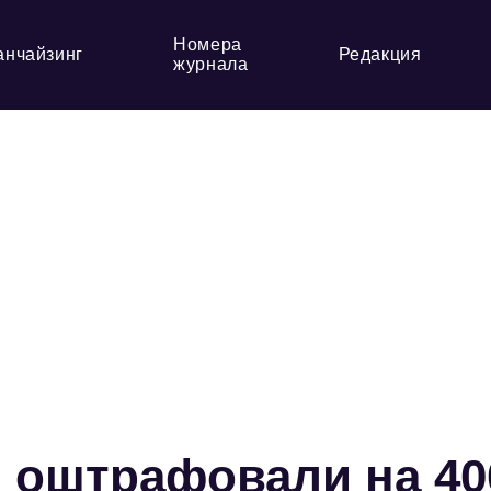
Номера
анчайзинг
Редакция
журнала
 оштрафовали на 40