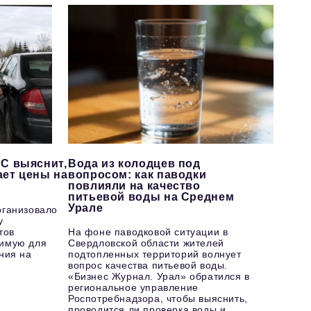
С выяснит,
Вода из колодцев под
ает цены на
вопросом: как паводки
повлияли на качество
питьевой воды на Среднем
Урале
рганизовало
у
тов
На фоне паводковой ситуации в
имую для
Свердловской области жителей
ния на
подтопленных территорий волнует
вопрос качества питьевой воды.
«Бизнес Журнал. Урал» обратился в
региональное управление
Роспотребнадзора, чтобы выяснить,
проводится ли проверка воды и